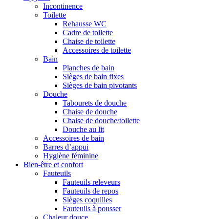
Incontinence
Toilette
Rehausse WC
Cadre de toilette
Chaise de toilette
Accessoires de toilette
Bain
Planches de bain
Sièges de bain fixes
Sièges de bain pivotants
Douche
Tabourets de douche
Chaise de douche
Chaise de douche/toilette
Douche au lit
Accessoires de bain
Barres d’appui
Hygiène féminine
Bien-être et confort
Fauteuils
Fauteuils releveurs
Fauteuils de repos
Sièges coquilles
Fauteuils à pousser
Chaleur douce