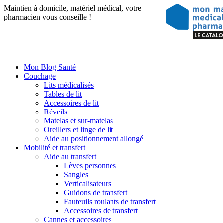
Maintien à domicile, matériel médical, votre
pharmacien vous conseille !
Mon Blog Santé
Couchage
Lits médicalisés
Tables de lit
Accessoires de lit
Réveils
Matelas et sur-matelas
Oreillers et linge de lit
Aide au positionnement allongé
Mobilité et transfert
Aide au transfert
Lèves personnes
Sangles
Verticalisateurs
Guidons de transfert
Fauteuils roulants de transfert
Accessoires de transfert
Cannes et accessoires