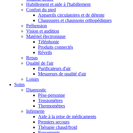
Habillement et aide à l'habillement
Confort du pied
Appareils circulatoires et de détente
Chaussures et chaussons orthopédiques
Préhension
Vision et audition
Matériel électronique
Téléphonie
Produits connectés
Réveils
Repas
Qualité de l'air
Purificateurs d'air
Mesureurs de qualité d'air
Loisirs
Soins
Diagnostic
Pèse-personne
Tensiomètres
Thermomètres
Infirmerie
Aide à la prise de médicaments
Premiers secours
Thérapie chaud/froid
Pansements