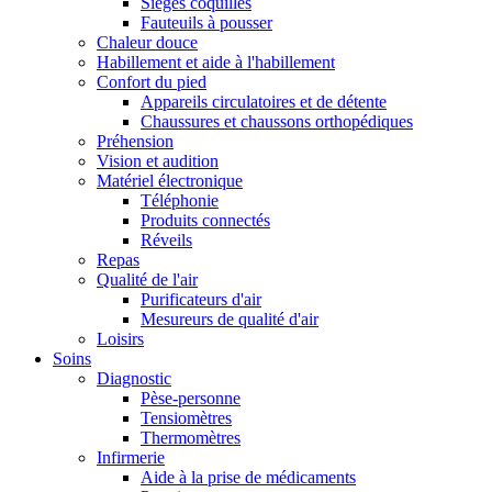
Sièges coquilles
Fauteuils à pousser
Chaleur douce
Habillement et aide à l'habillement
Confort du pied
Appareils circulatoires et de détente
Chaussures et chaussons orthopédiques
Préhension
Vision et audition
Matériel électronique
Téléphonie
Produits connectés
Réveils
Repas
Qualité de l'air
Purificateurs d'air
Mesureurs de qualité d'air
Loisirs
Soins
Diagnostic
Pèse-personne
Tensiomètres
Thermomètres
Infirmerie
Aide à la prise de médicaments