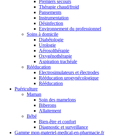
Premiers secours
Thérapie chaud/froid
Pansements
Instrumentation
Désinfection
Environnement du professionnel
Soins à domicile
Diabétologie
Urologie
Aérosolthérapie
Oxygénothérapie
Aspiration trachéale
Rééducation
Electrosimulateurs et électrodes
Rééducation urogynécologique
Rééducation
Puériculture
Maman
Soin des mamelons
Biberons
Allaitement
Bébé
Bien-être et confort
Diagnostic et surveillance
Gamme mon-materiel-medical-en-pharmacie.fr