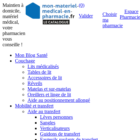
Maintien à
(0)
domicile,
Espace
Choisir
Valider
matériel
Pharmaci
ma
médical,
pharmacie
votre
pharmacien
vous
conseille !
Mon Blog Santé
Couchage
Lits médicalisés
Tables de lit
Accessoires de lit
Réveils
Matelas et sur-matelas
Oreillers et linge de lit
Aide au positionnement allongé
Mobilité et transfert
Aide au transfert
Lèves personnes
Sangles
Verticalisateurs
Guidons de transfert
Fauteuils roulants de transfert