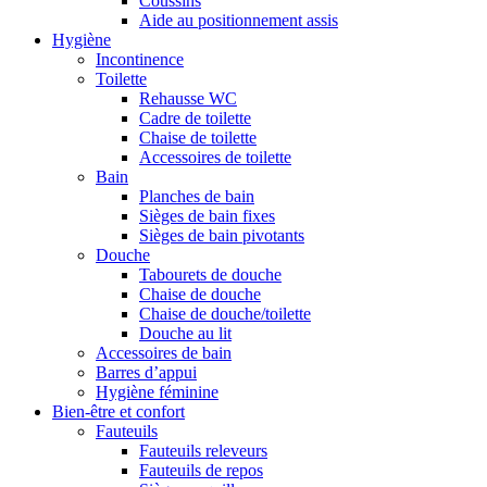
Coussins
Aide au positionnement assis
Hygiène
Incontinence
Toilette
Rehausse WC
Cadre de toilette
Chaise de toilette
Accessoires de toilette
Bain
Planches de bain
Sièges de bain fixes
Sièges de bain pivotants
Douche
Tabourets de douche
Chaise de douche
Chaise de douche/toilette
Douche au lit
Accessoires de bain
Barres d’appui
Hygiène féminine
Bien-être et confort
Fauteuils
Fauteuils releveurs
Fauteuils de repos