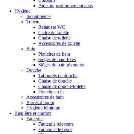
Coussins
Aide au positionnement assis
Hygiène
Incontinence
Toilette
Rehausse WC
Cadre de toilette
Chaise de toilette
Accessoires de toilette
Bain
Planches de bain
Sièges de bain fixes
Sièges de bain pivotants
Douche
Tabourets de douche
Chaise de douche
Chaise de douche/toilette
Douche au lit
Accessoires de bain
Barres d’appui
Hygiène féminine
Bien-être et confort
Fauteuils
Fauteuils releveurs
Fauteuils de repos