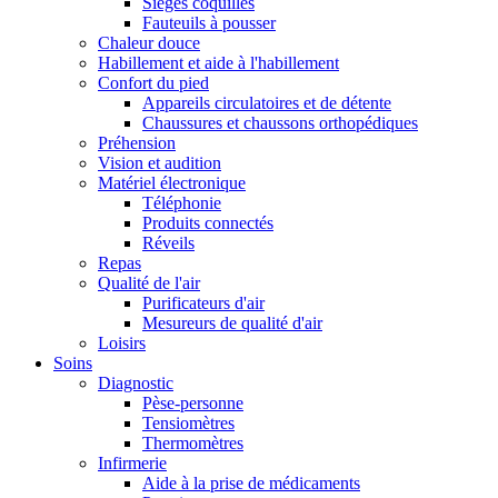
Sièges coquilles
Fauteuils à pousser
Chaleur douce
Habillement et aide à l'habillement
Confort du pied
Appareils circulatoires et de détente
Chaussures et chaussons orthopédiques
Préhension
Vision et audition
Matériel électronique
Téléphonie
Produits connectés
Réveils
Repas
Qualité de l'air
Purificateurs d'air
Mesureurs de qualité d'air
Loisirs
Soins
Diagnostic
Pèse-personne
Tensiomètres
Thermomètres
Infirmerie
Aide à la prise de médicaments