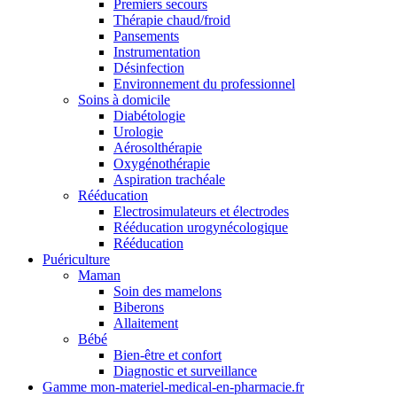
Premiers secours
Thérapie chaud/froid
Pansements
Instrumentation
Désinfection
Environnement du professionnel
Soins à domicile
Diabétologie
Urologie
Aérosolthérapie
Oxygénothérapie
Aspiration trachéale
Rééducation
Electrosimulateurs et électrodes
Rééducation urogynécologique
Rééducation
Puériculture
Maman
Soin des mamelons
Biberons
Allaitement
Bébé
Bien-être et confort
Diagnostic et surveillance
Gamme mon-materiel-medical-en-pharmacie.fr