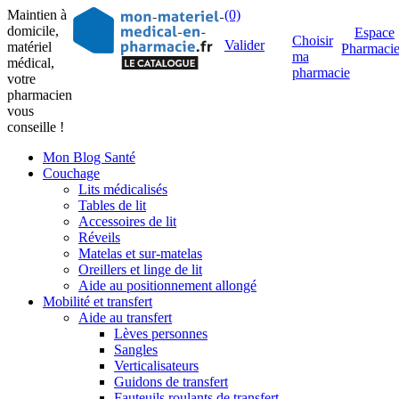
Maintien à
(0)
domicile,
Espace
Choisir
Valider
matériel
Pharmaci
ma
médical,
pharmacie
votre
pharmacien
vous
conseille !
Mon Blog Santé
Couchage
Lits médicalisés
Tables de lit
Accessoires de lit
Réveils
Matelas et sur-matelas
Oreillers et linge de lit
Aide au positionnement allongé
Mobilité et transfert
Aide au transfert
Lèves personnes
Sangles
Verticalisateurs
Guidons de transfert
Fauteuils roulants de transfert