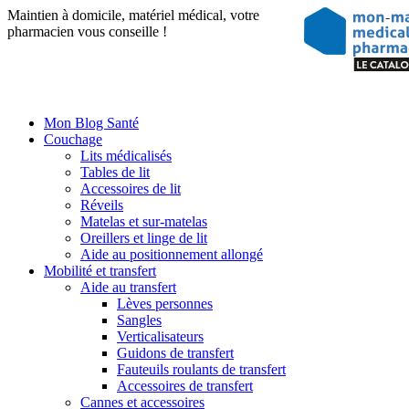
Maintien à domicile, matériel médical, votre
pharmacien vous conseille !
Mon Blog Santé
Couchage
Lits médicalisés
Tables de lit
Accessoires de lit
Réveils
Matelas et sur-matelas
Oreillers et linge de lit
Aide au positionnement allongé
Mobilité et transfert
Aide au transfert
Lèves personnes
Sangles
Verticalisateurs
Guidons de transfert
Fauteuils roulants de transfert
Accessoires de transfert
Cannes et accessoires