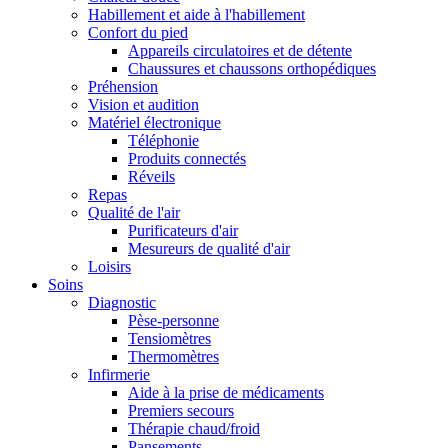
Habillement et aide à l'habillement
Confort du pied
Appareils circulatoires et de détente
Chaussures et chaussons orthopédiques
Préhension
Vision et audition
Matériel électronique
Téléphonie
Produits connectés
Réveils
Repas
Qualité de l'air
Purificateurs d'air
Mesureurs de qualité d'air
Loisirs
Soins
Diagnostic
Pèse-personne
Tensiomètres
Thermomètres
Infirmerie
Aide à la prise de médicaments
Premiers secours
Thérapie chaud/froid
Pansements