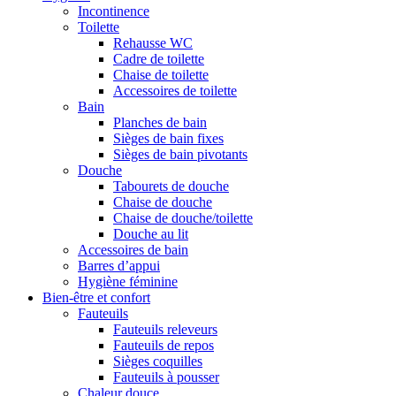
Incontinence
Toilette
Rehausse WC
Cadre de toilette
Chaise de toilette
Accessoires de toilette
Bain
Planches de bain
Sièges de bain fixes
Sièges de bain pivotants
Douche
Tabourets de douche
Chaise de douche
Chaise de douche/toilette
Douche au lit
Accessoires de bain
Barres d’appui
Hygiène féminine
Bien-être et confort
Fauteuils
Fauteuils releveurs
Fauteuils de repos
Sièges coquilles
Fauteuils à pousser
Chaleur douce