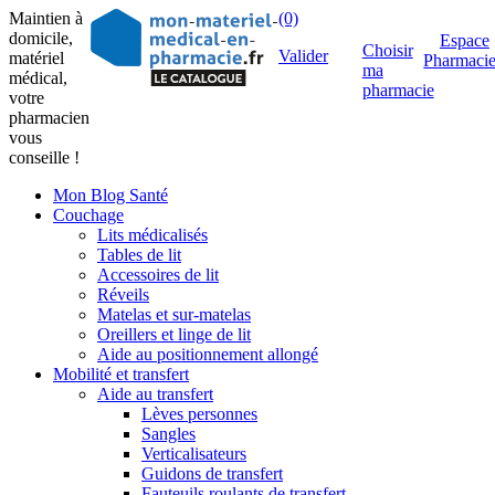
Maintien à
(0)
domicile,
Espace
Choisir
Valider
matériel
Pharmaci
ma
médical,
pharmacie
votre
pharmacien
vous
conseille !
Mon Blog Santé
Couchage
Lits médicalisés
Tables de lit
Accessoires de lit
Réveils
Matelas et sur-matelas
Oreillers et linge de lit
Aide au positionnement allongé
Mobilité et transfert
Aide au transfert
Lèves personnes
Sangles
Verticalisateurs
Guidons de transfert
Fauteuils roulants de transfert