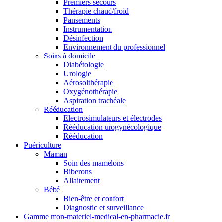
Premiers secours
Thérapie chaud/froid
Pansements
Instrumentation
Désinfection
Environnement du professionnel
Soins à domicile
Diabétologie
Urologie
Aérosolthérapie
Oxygénothérapie
Aspiration trachéale
Rééducation
Electrosimulateurs et électrodes
Rééducation urogynécologique
Rééducation
Puériculture
Maman
Soin des mamelons
Biberons
Allaitement
Bébé
Bien-être et confort
Diagnostic et surveillance
Gamme mon-materiel-medical-en-pharmacie.fr