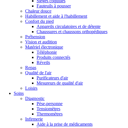
Sièges coquilles
Fauteuils à pousser
Chaleur douce
Habillement et aide à l'habillement
Confort du pied
Appareils circulatoires et de détente
Chaussures et chaussons orthopédiques
Préhension
Vision et audition
Matériel électronique
Téléphonie
Produits connectés
Réveils
Repas
Qualité de l'air
Purificateurs d'air
Mesureurs de qualité d'air
Loisirs
Soins
Diagnostic
Pèse-personne
Tensiomètres
Thermomètres
Infirmerie
Aide à la prise de médicaments