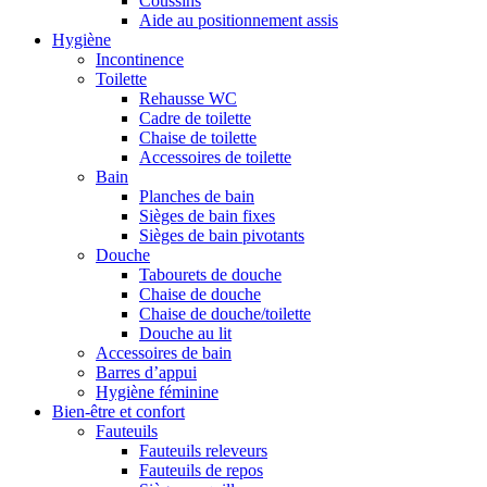
Coussins
Aide au positionnement assis
Hygiène
Incontinence
Toilette
Rehausse WC
Cadre de toilette
Chaise de toilette
Accessoires de toilette
Bain
Planches de bain
Sièges de bain fixes
Sièges de bain pivotants
Douche
Tabourets de douche
Chaise de douche
Chaise de douche/toilette
Douche au lit
Accessoires de bain
Barres d’appui
Hygiène féminine
Bien-être et confort
Fauteuils
Fauteuils releveurs
Fauteuils de repos