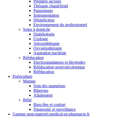
Premiers secours
Thérapie chaud/froid
Pansements
Instrumentation
Désinfection
Environnement du professionnel
Soins à domicile
Diabétologie
Urologie
Aérosolthérapie
Oxygénothérapie
Aspiration trachéale
Rééducation
Electrosimulateurs et électrodes
Rééducation urogynécologique
Rééducation
Puériculture
Maman
Soin des mamelons
Biberons
Allaitement
Bébé
Bien-être et confort
Diagnostic et surveillance
Gamme mon-materiel-medical-en-pharmacie.fr