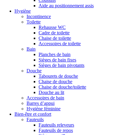
Coussins
Aide au positionnement assis
Hygiène
Incontinence
Toilette
Rehausse WC
Cadre de toilette
Chaise de toilette
Accessoires de toilette
Bain
Planches de bain
Sièges de bain fixes
Sièges de bain pivotants
Douche
Tabourets de douche
Chaise de douche
Chaise de douche/toilette
Douche au lit
Accessoires de bain
Barres d’appui
Hygiène féminine
Bien-être et confort
Fauteuils
Fauteuils releveurs
Fauteuils de repos