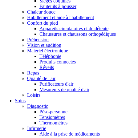
Sièges coquilles
Fauteuils à pousser
Chaleur douce
Habillement et aide à l'habillement
Confort du pied
Appareils circulatoires et de détente
Chaussures et chaussons orthopédiques
Préhension
Vision et audition
Matériel électronique
Téléphonie
Produits connectés
Réveils
Repas
Qualité de l'air
Purificateurs d'air
Mesureurs de qualité d'air
Loisirs
Soins
Diagnostic
Pèse-personne
Tensiomètres
Thermomètres
Infirmerie
Aide à la prise de médicaments