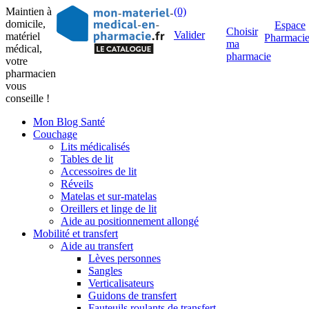
Maintien à
(0)
domicile,
Espace
Choisir
Valider
matériel
Pharmaci
ma
médical,
pharmacie
votre
pharmacien
vous
conseille !
Mon Blog Santé
Couchage
Lits médicalisés
Tables de lit
Accessoires de lit
Réveils
Matelas et sur-matelas
Oreillers et linge de lit
Aide au positionnement allongé
Mobilité et transfert
Aide au transfert
Lèves personnes
Sangles
Verticalisateurs
Guidons de transfert
Fauteuils roulants de transfert