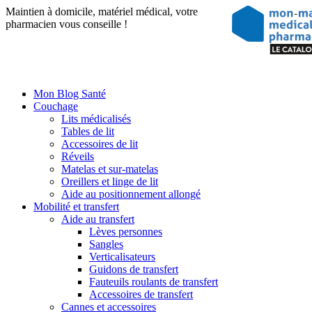
Maintien à domicile, matériel médical, votre
pharmacien vous conseille !
Mon Blog Santé
Couchage
Lits médicalisés
Tables de lit
Accessoires de lit
Réveils
Matelas et sur-matelas
Oreillers et linge de lit
Aide au positionnement allongé
Mobilité et transfert
Aide au transfert
Lèves personnes
Sangles
Verticalisateurs
Guidons de transfert
Fauteuils roulants de transfert
Accessoires de transfert
Cannes et accessoires