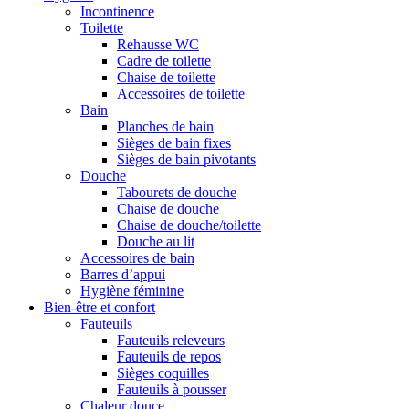
Incontinence
Toilette
Rehausse WC
Cadre de toilette
Chaise de toilette
Accessoires de toilette
Bain
Planches de bain
Sièges de bain fixes
Sièges de bain pivotants
Douche
Tabourets de douche
Chaise de douche
Chaise de douche/toilette
Douche au lit
Accessoires de bain
Barres d’appui
Hygiène féminine
Bien-être et confort
Fauteuils
Fauteuils releveurs
Fauteuils de repos
Sièges coquilles
Fauteuils à pousser
Chaleur douce