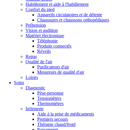
Habillement et aide à l'habillement
Confort du pied
Appareils circulatoires et de détente
Chaussures et chaussons orthopédiques
Préhension
Vision et audition
Matériel électronique
Téléphonie
Produits connectés
Réveils
Repas
Qualité de l'air
Purificateurs d'air
Mesureurs de qualité d'air
Loisirs
Soins
Diagnostic
Pèse-personne
Tensiomètres
Thermomètres
Infirmerie
Aide à la prise de médicaments
Premiers secours
Thérapie chaud/froid
Pansements