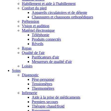
Habillement et aide à l'habillement
Confort du pied
Appareils circulatoires et de détente
Chaussures et chaussons orthopédiques
Préhension
Vision et audition
Matériel électronique
Téléphonie
Produits connectés
Réveils
Repas
Qualité de l'air
Purificateurs d'air
Mesureurs de qualité d'air
Loisirs
Soins
Diagnostic
Pèse-personne
Tensiomètres
Thermomètres
Infirmerie
Aide à la prise de médicaments
Premiers secours
Thérapie chaud/froid
Pansements