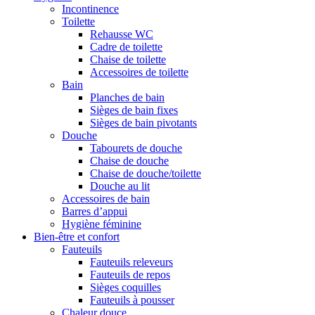
Incontinence
Toilette
Rehausse WC
Cadre de toilette
Chaise de toilette
Accessoires de toilette
Bain
Planches de bain
Sièges de bain fixes
Sièges de bain pivotants
Douche
Tabourets de douche
Chaise de douche
Chaise de douche/toilette
Douche au lit
Accessoires de bain
Barres d’appui
Hygiène féminine
Bien-être et confort
Fauteuils
Fauteuils releveurs
Fauteuils de repos
Sièges coquilles
Fauteuils à pousser
Chaleur douce