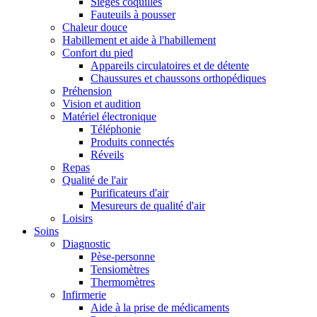
Sièges coquilles
Fauteuils à pousser
Chaleur douce
Habillement et aide à l'habillement
Confort du pied
Appareils circulatoires et de détente
Chaussures et chaussons orthopédiques
Préhension
Vision et audition
Matériel électronique
Téléphonie
Produits connectés
Réveils
Repas
Qualité de l'air
Purificateurs d'air
Mesureurs de qualité d'air
Loisirs
Soins
Diagnostic
Pèse-personne
Tensiomètres
Thermomètres
Infirmerie
Aide à la prise de médicaments