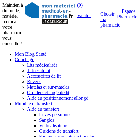
Maintien à
(0)
domicile,
Espace
Choisir
Valider
matériel
Pharmaci
ma
médical,
pharmacie
votre
pharmacien
vous
conseille !
Mon Blog Santé
Couchage
Lits médicalisés
Tables de lit
Accessoires de lit
Réveils
Matelas et sur-matelas
Oreillers et linge de lit
Aide au positionnement allongé
Mobilité et transfert
Aide au transfert
Lèves personnes
Sangles
Verticalisateurs
Guidons de transfert
Fauteuils roulants de transfert