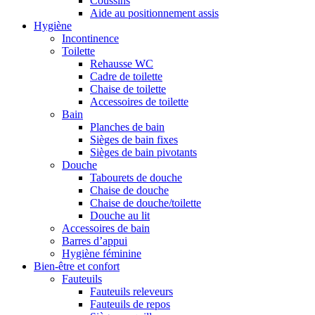
Coussins
Aide au positionnement assis
Hygiène
Incontinence
Toilette
Rehausse WC
Cadre de toilette
Chaise de toilette
Accessoires de toilette
Bain
Planches de bain
Sièges de bain fixes
Sièges de bain pivotants
Douche
Tabourets de douche
Chaise de douche
Chaise de douche/toilette
Douche au lit
Accessoires de bain
Barres d’appui
Hygiène féminine
Bien-être et confort
Fauteuils
Fauteuils releveurs
Fauteuils de repos