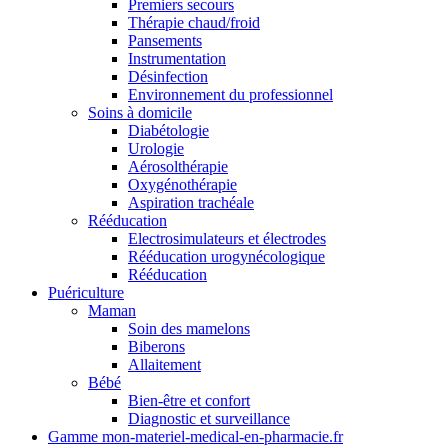
Premiers secours
Thérapie chaud/froid
Pansements
Instrumentation
Désinfection
Environnement du professionnel
Soins à domicile
Diabétologie
Urologie
Aérosolthérapie
Oxygénothérapie
Aspiration trachéale
Rééducation
Electrosimulateurs et électrodes
Rééducation urogynécologique
Rééducation
Puériculture
Maman
Soin des mamelons
Biberons
Allaitement
Bébé
Bien-être et confort
Diagnostic et surveillance
Gamme mon-materiel-medical-en-pharmacie.fr