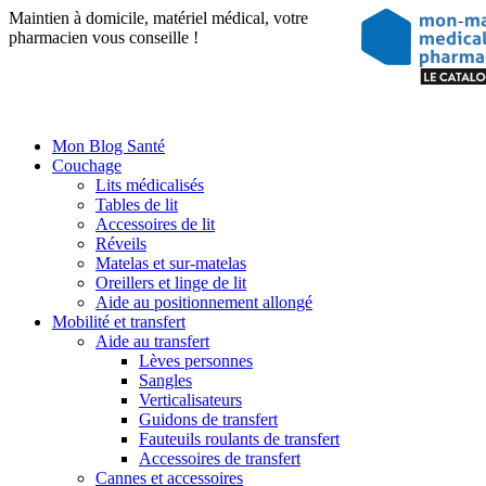
Maintien à domicile, matériel médical, votre
pharmacien vous conseille !
Mon Blog Santé
Couchage
Lits médicalisés
Tables de lit
Accessoires de lit
Réveils
Matelas et sur-matelas
Oreillers et linge de lit
Aide au positionnement allongé
Mobilité et transfert
Aide au transfert
Lèves personnes
Sangles
Verticalisateurs
Guidons de transfert
Fauteuils roulants de transfert
Accessoires de transfert
Cannes et accessoires