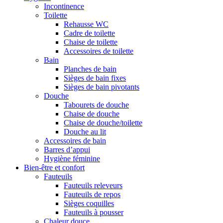
Incontinence
Toilette
Rehausse WC
Cadre de toilette
Chaise de toilette
Accessoires de toilette
Bain
Planches de bain
Sièges de bain fixes
Sièges de bain pivotants
Douche
Tabourets de douche
Chaise de douche
Chaise de douche/toilette
Douche au lit
Accessoires de bain
Barres d’appui
Hygiène féminine
Bien-être et confort
Fauteuils
Fauteuils releveurs
Fauteuils de repos
Sièges coquilles
Fauteuils à pousser
Chaleur douce