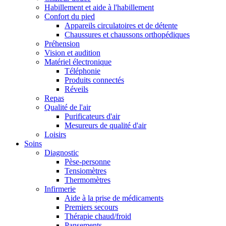
Habillement et aide à l'habillement
Confort du pied
Appareils circulatoires et de détente
Chaussures et chaussons orthopédiques
Préhension
Vision et audition
Matériel électronique
Téléphonie
Produits connectés
Réveils
Repas
Qualité de l'air
Purificateurs d'air
Mesureurs de qualité d'air
Loisirs
Soins
Diagnostic
Pèse-personne
Tensiomètres
Thermomètres
Infirmerie
Aide à la prise de médicaments
Premiers secours
Thérapie chaud/froid
Pansements