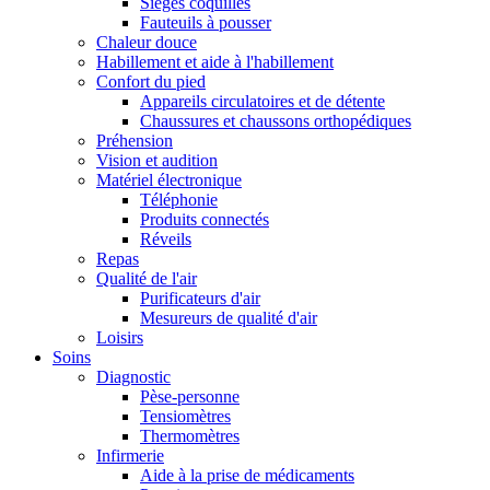
Sièges coquilles
Fauteuils à pousser
Chaleur douce
Habillement et aide à l'habillement
Confort du pied
Appareils circulatoires et de détente
Chaussures et chaussons orthopédiques
Préhension
Vision et audition
Matériel électronique
Téléphonie
Produits connectés
Réveils
Repas
Qualité de l'air
Purificateurs d'air
Mesureurs de qualité d'air
Loisirs
Soins
Diagnostic
Pèse-personne
Tensiomètres
Thermomètres
Infirmerie
Aide à la prise de médicaments