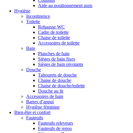
Coussins
Aide au positionnement assis
Hygiène
Incontinence
Toilette
Rehausse WC
Cadre de toilette
Chaise de toilette
Accessoires de toilette
Bain
Planches de bain
Sièges de bain fixes
Sièges de bain pivotants
Douche
Tabourets de douche
Chaise de douche
Chaise de douche/toilette
Douche au lit
Accessoires de bain
Barres d’appui
Hygiène féminine
Bien-être et confort
Fauteuils
Fauteuils releveurs
Fauteuils de repos