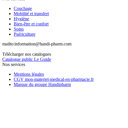
Couchage
Mobilité et transfert
Hygiène
Bien-être et confort
Soins
Puériculture
mailto:
information@handi-pharm.com
Télécharger nos catalogues
Catalogue public Le Guide
Nos services
Mentions légales
CGV mon-materiel-medical-en-pharmacie.fr
Marque du groupe Handipharm