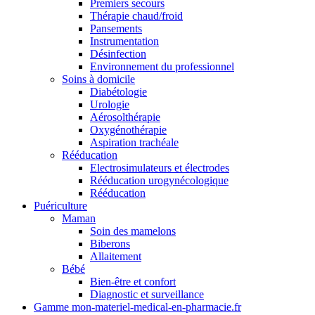
Premiers secours
Thérapie chaud/froid
Pansements
Instrumentation
Désinfection
Environnement du professionnel
Soins à domicile
Diabétologie
Urologie
Aérosolthérapie
Oxygénothérapie
Aspiration trachéale
Rééducation
Electrosimulateurs et électrodes
Rééducation urogynécologique
Rééducation
Puériculture
Maman
Soin des mamelons
Biberons
Allaitement
Bébé
Bien-être et confort
Diagnostic et surveillance
Gamme mon-materiel-medical-en-pharmacie.fr