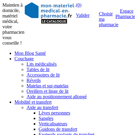
Maintien à
(0)
domicile,
Espace
Choisir
Valider
matériel
Pharmaci
ma
médical,
pharmacie
votre
pharmacien
vous
conseille !
Mon Blog Santé
Couchage
Lits médicalisés
Tables de lit
Accessoires de lit
Réveils
Matelas et sur-matelas
Oreillers et linge de lit
Aide au positionnement allongé
Mobilité et transfert
Aide au transfert
Lèves personnes
Sangles
Verticalisateurs
Guidons de transfert
Fauteuils roulants de transfert