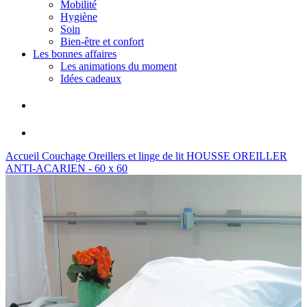
Mobilité
Hygiène
Soin
Bien-être et confort
Les bonnes affaires
Les animations du moment
Idées cadeaux
Accueil
Couchage
Oreillers et linge de lit
HOUSSE OREILLER
ANTI-ACARIEN - 60 x 60