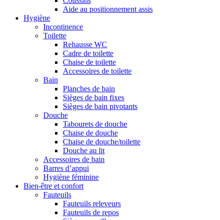
Coussins
Aide au positionnement assis
Hygiène
Incontinence
Toilette
Rehausse WC
Cadre de toilette
Chaise de toilette
Accessoires de toilette
Bain
Planches de bain
Sièges de bain fixes
Sièges de bain pivotants
Douche
Tabourets de douche
Chaise de douche
Chaise de douche/toilette
Douche au lit
Accessoires de bain
Barres d’appui
Hygiène féminine
Bien-être et confort
Fauteuils
Fauteuils releveurs
Fauteuils de repos