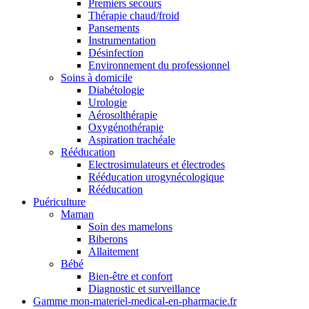
Premiers secours
Thérapie chaud/froid
Pansements
Instrumentation
Désinfection
Environnement du professionnel
Soins à domicile
Diabétologie
Urologie
Aérosolthérapie
Oxygénothérapie
Aspiration trachéale
Rééducation
Electrosimulateurs et électrodes
Rééducation urogynécologique
Rééducation
Puériculture
Maman
Soin des mamelons
Biberons
Allaitement
Bébé
Bien-être et confort
Diagnostic et surveillance
Gamme mon-materiel-medical-en-pharmacie.fr