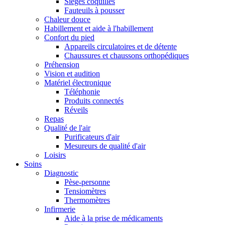
Sièges coquilles
Fauteuils à pousser
Chaleur douce
Habillement et aide à l'habillement
Confort du pied
Appareils circulatoires et de détente
Chaussures et chaussons orthopédiques
Préhension
Vision et audition
Matériel électronique
Téléphonie
Produits connectés
Réveils
Repas
Qualité de l'air
Purificateurs d'air
Mesureurs de qualité d'air
Loisirs
Soins
Diagnostic
Pèse-personne
Tensiomètres
Thermomètres
Infirmerie
Aide à la prise de médicaments