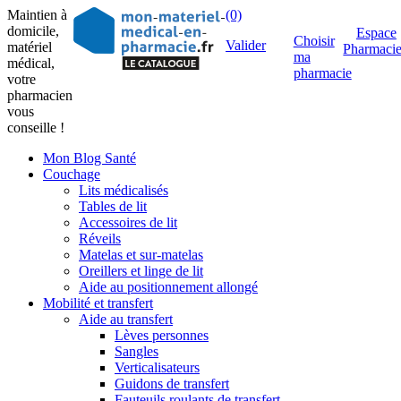
Maintien à
(0)
domicile,
Espace
Choisir
Valider
matériel
Pharmaci
ma
médical,
pharmacie
votre
pharmacien
vous
conseille !
Mon Blog Santé
Couchage
Lits médicalisés
Tables de lit
Accessoires de lit
Réveils
Matelas et sur-matelas
Oreillers et linge de lit
Aide au positionnement allongé
Mobilité et transfert
Aide au transfert
Lèves personnes
Sangles
Verticalisateurs
Guidons de transfert
Fauteuils roulants de transfert