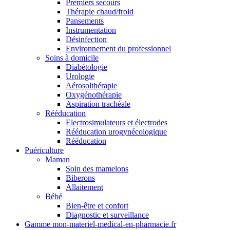
Premiers secours
Thérapie chaud/froid
Pansements
Instrumentation
Désinfection
Environnement du professionnel
Soins à domicile
Diabétologie
Urologie
Aérosolthérapie
Oxygénothérapie
Aspiration trachéale
Rééducation
Electrosimulateurs et électrodes
Rééducation urogynécologique
Rééducation
Puériculture
Maman
Soin des mamelons
Biberons
Allaitement
Bébé
Bien-être et confort
Diagnostic et surveillance
Gamme mon-materiel-medical-en-pharmacie.fr