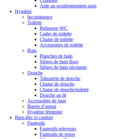
Coussins
Aide au positionnement assis
Hygiène
Incontinence
Toilette
Rehausse WC
Cadre de toilette
Chaise de toilette
Accessoires de toilette
Bain
Planches de bain
Sièges de bain fixes
Sièges de bain pivotants
Douche
Tabourets de douche
Chaise de douche
Chaise de douche/toilette
Douche au lit
Accessoires de bain
Barres d’appui
Hygiène féminine
Bien-être et confort
Fauteuils
Fauteuils releveurs
Fauteuils de repos