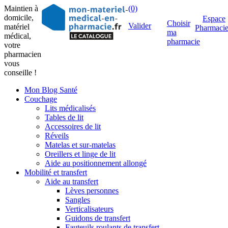
Maintien à
(0)
domicile,
Espace
Choisir
Valider
matériel
Pharmaci
ma
médical,
pharmacie
votre
pharmacien
vous
conseille !
Mon Blog Santé
Couchage
Lits médicalisés
Tables de lit
Accessoires de lit
Réveils
Matelas et sur-matelas
Oreillers et linge de lit
Aide au positionnement allongé
Mobilité et transfert
Aide au transfert
Lèves personnes
Sangles
Verticalisateurs
Guidons de transfert
Fauteuils roulants de transfert