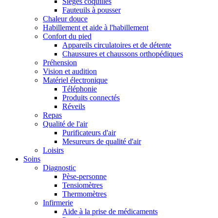
Sièges coquilles
Fauteuils à pousser
Chaleur douce
Habillement et aide à l'habillement
Confort du pied
Appareils circulatoires et de détente
Chaussures et chaussons orthopédiques
Préhension
Vision et audition
Matériel électronique
Téléphonie
Produits connectés
Réveils
Repas
Qualité de l'air
Purificateurs d'air
Mesureurs de qualité d'air
Loisirs
Soins
Diagnostic
Pèse-personne
Tensiomètres
Thermomètres
Infirmerie
Aide à la prise de médicaments