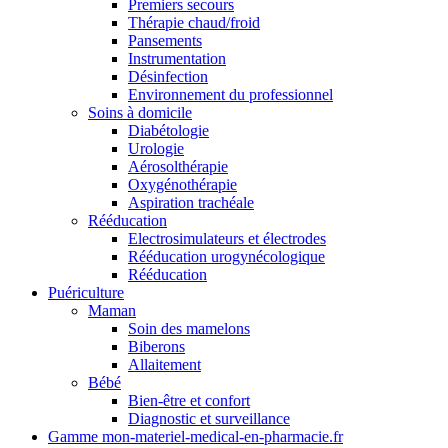
Premiers secours
Thérapie chaud/froid
Pansements
Instrumentation
Désinfection
Environnement du professionnel
Soins à domicile
Diabétologie
Urologie
Aérosolthérapie
Oxygénothérapie
Aspiration trachéale
Rééducation
Electrosimulateurs et électrodes
Rééducation urogynécologique
Rééducation
Puériculture
Maman
Soin des mamelons
Biberons
Allaitement
Bébé
Bien-être et confort
Diagnostic et surveillance
Gamme mon-materiel-medical-en-pharmacie.fr