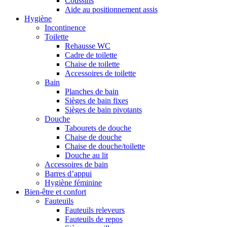
Coussins
Aide au positionnement assis
Hygiène
Incontinence
Toilette
Rehausse WC
Cadre de toilette
Chaise de toilette
Accessoires de toilette
Bain
Planches de bain
Sièges de bain fixes
Sièges de bain pivotants
Douche
Tabourets de douche
Chaise de douche
Chaise de douche/toilette
Douche au lit
Accessoires de bain
Barres d’appui
Hygiène féminine
Bien-être et confort
Fauteuils
Fauteuils releveurs
Fauteuils de repos