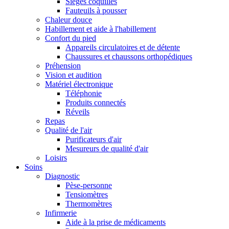
Sièges coquilles
Fauteuils à pousser
Chaleur douce
Habillement et aide à l'habillement
Confort du pied
Appareils circulatoires et de détente
Chaussures et chaussons orthopédiques
Préhension
Vision et audition
Matériel électronique
Téléphonie
Produits connectés
Réveils
Repas
Qualité de l'air
Purificateurs d'air
Mesureurs de qualité d'air
Loisirs
Soins
Diagnostic
Pèse-personne
Tensiomètres
Thermomètres
Infirmerie
Aide à la prise de médicaments