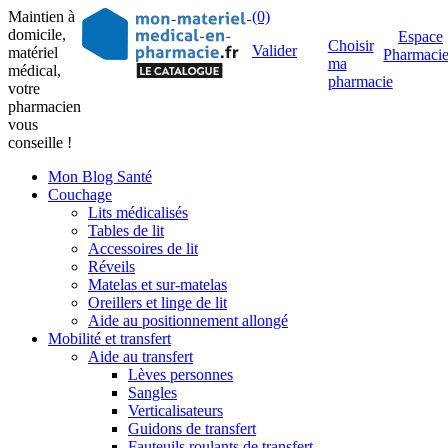
Maintien à
(0)
domicile,
Espace
Choisir
Valider
matériel
Pharmaci
ma
médical,
pharmacie
votre
pharmacien
vous
conseille !
Mon Blog Santé
Couchage
Lits médicalisés
Tables de lit
Accessoires de lit
Réveils
Matelas et sur-matelas
Oreillers et linge de lit
Aide au positionnement allongé
Mobilité et transfert
Aide au transfert
Lèves personnes
Sangles
Verticalisateurs
Guidons de transfert
Fauteuils roulants de transfert