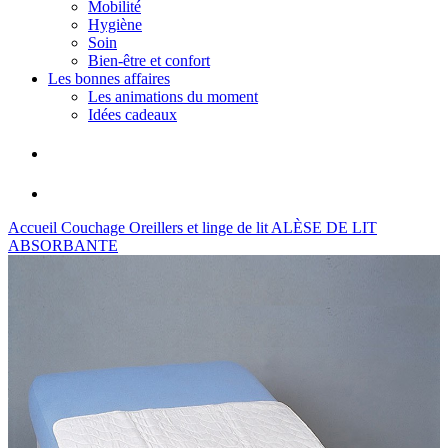
Mobilité
Hygiène
Soin
Bien-être et confort
Les bonnes affaires
Les animations du moment
Idées cadeaux
Accueil
Couchage
Oreillers et linge de lit
ALÈSE DE LIT
ABSORBANTE