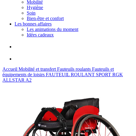
Mobilité
Hygiène
Soin
Bien-être et confort
Les bonnes affaires
Les animations du moment
Idées cadeaux
Accueil
Mobilité et transfert
Fauteuils roulants
Fauteuils et
équipements de loisirs
FAUTEUIL ROULANT SPORT RGK
ALLSTAR A2