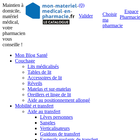
Maintien à
(0)
domicile,
Espace
Choisir
Valider
matériel
Pharmaci
ma
médical,
pharmacie
votre
pharmacien
vous
conseille !
Mon Blog Santé
Couchage
Lits médicalisés
Tables de lit
Accessoires de lit
Réveils
Matelas et sur-matelas
Oreillers et linge de lit
Aide au positionnement allongé
Mobilité et transfert
Aide au transfert
Lèves personnes
Sangles
Verticalisateurs
Guidons de transfert
Fauteuils roulants de transfert