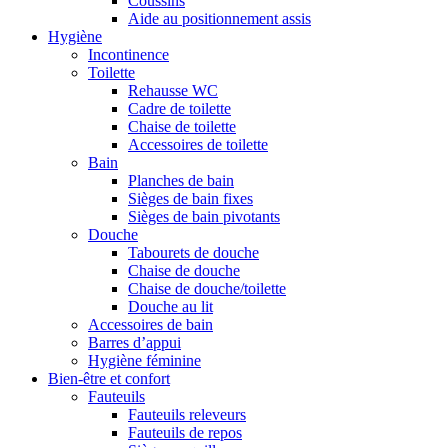
Coussins
Aide au positionnement assis
Hygiène
Incontinence
Toilette
Rehausse WC
Cadre de toilette
Chaise de toilette
Accessoires de toilette
Bain
Planches de bain
Sièges de bain fixes
Sièges de bain pivotants
Douche
Tabourets de douche
Chaise de douche
Chaise de douche/toilette
Douche au lit
Accessoires de bain
Barres d’appui
Hygiène féminine
Bien-être et confort
Fauteuils
Fauteuils releveurs
Fauteuils de repos