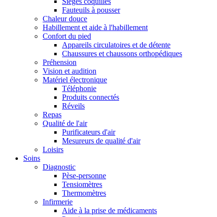
Sièges coquilles
Fauteuils à pousser
Chaleur douce
Habillement et aide à l'habillement
Confort du pied
Appareils circulatoires et de détente
Chaussures et chaussons orthopédiques
Préhension
Vision et audition
Matériel électronique
Téléphonie
Produits connectés
Réveils
Repas
Qualité de l'air
Purificateurs d'air
Mesureurs de qualité d'air
Loisirs
Soins
Diagnostic
Pèse-personne
Tensiomètres
Thermomètres
Infirmerie
Aide à la prise de médicaments