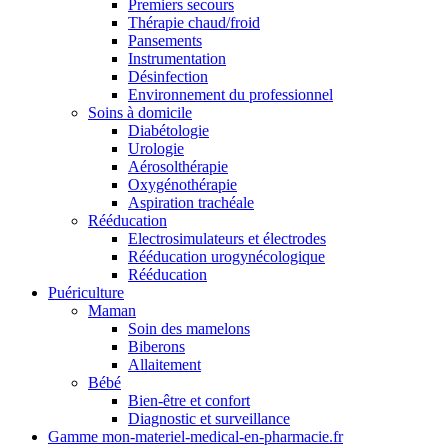
Premiers secours
Thérapie chaud/froid
Pansements
Instrumentation
Désinfection
Environnement du professionnel
Soins à domicile
Diabétologie
Urologie
Aérosolthérapie
Oxygénothérapie
Aspiration trachéale
Rééducation
Electrosimulateurs et électrodes
Rééducation urogynécologique
Rééducation
Puériculture
Maman
Soin des mamelons
Biberons
Allaitement
Bébé
Bien-être et confort
Diagnostic et surveillance
Gamme mon-materiel-medical-en-pharmacie.fr