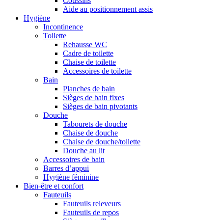
Coussins
Aide au positionnement assis
Hygiène
Incontinence
Toilette
Rehausse WC
Cadre de toilette
Chaise de toilette
Accessoires de toilette
Bain
Planches de bain
Sièges de bain fixes
Sièges de bain pivotants
Douche
Tabourets de douche
Chaise de douche
Chaise de douche/toilette
Douche au lit
Accessoires de bain
Barres d’appui
Hygiène féminine
Bien-être et confort
Fauteuils
Fauteuils releveurs
Fauteuils de repos