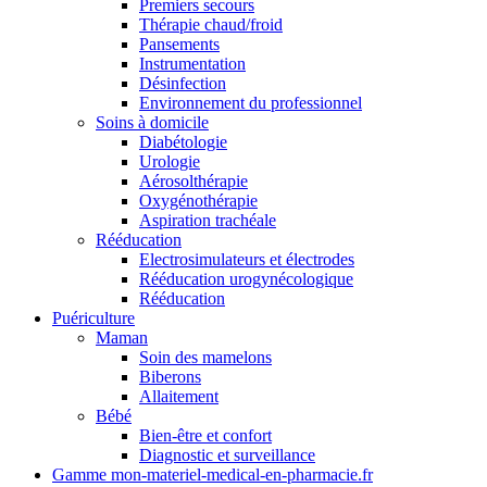
Premiers secours
Thérapie chaud/froid
Pansements
Instrumentation
Désinfection
Environnement du professionnel
Soins à domicile
Diabétologie
Urologie
Aérosolthérapie
Oxygénothérapie
Aspiration trachéale
Rééducation
Electrosimulateurs et électrodes
Rééducation urogynécologique
Rééducation
Puériculture
Maman
Soin des mamelons
Biberons
Allaitement
Bébé
Bien-être et confort
Diagnostic et surveillance
Gamme mon-materiel-medical-en-pharmacie.fr