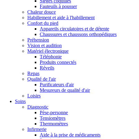
Sièges coquilles
Fauteuils à pousser
Chaleur douce
Habillement et aide à l'habillement
Confort du pied
Appareils circulatoires et de détente
Chaussures et chaussons orthopédiques
Préhension
Vision et audition
Matériel électronique
Téléphonie
Produits connectés
Réveils
Repas
Qualité de l'air
Purificateurs d'air
Mesureurs de qualité d'air
Loisirs
Soins
Diagnostic
Pèse-personne
Tensiomètres
Thermomètres
Infirmerie
Aide à la prise de médicaments