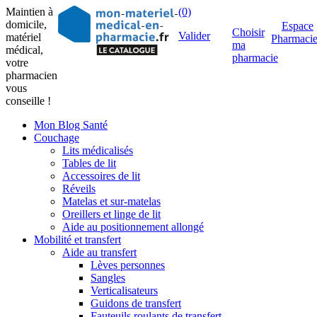
Maintien à
(0)
domicile,
Espace
Choisir
Valider
matériel
Pharmaci
ma
médical,
pharmacie
votre
pharmacien
vous
conseille !
Mon Blog Santé
Couchage
Lits médicalisés
Tables de lit
Accessoires de lit
Réveils
Matelas et sur-matelas
Oreillers et linge de lit
Aide au positionnement allongé
Mobilité et transfert
Aide au transfert
Lèves personnes
Sangles
Verticalisateurs
Guidons de transfert
Fauteuils roulants de transfert