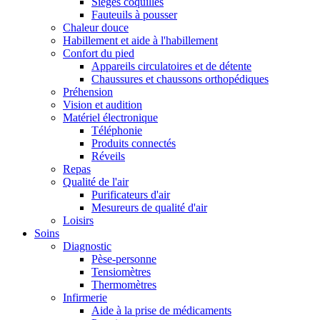
Sièges coquilles
Fauteuils à pousser
Chaleur douce
Habillement et aide à l'habillement
Confort du pied
Appareils circulatoires et de détente
Chaussures et chaussons orthopédiques
Préhension
Vision et audition
Matériel électronique
Téléphonie
Produits connectés
Réveils
Repas
Qualité de l'air
Purificateurs d'air
Mesureurs de qualité d'air
Loisirs
Soins
Diagnostic
Pèse-personne
Tensiomètres
Thermomètres
Infirmerie
Aide à la prise de médicaments