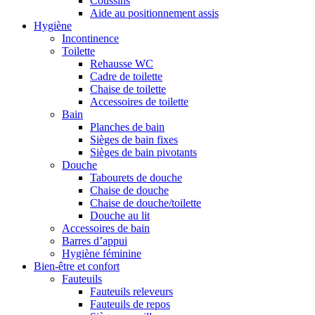
Coussins
Aide au positionnement assis
Hygiène
Incontinence
Toilette
Rehausse WC
Cadre de toilette
Chaise de toilette
Accessoires de toilette
Bain
Planches de bain
Sièges de bain fixes
Sièges de bain pivotants
Douche
Tabourets de douche
Chaise de douche
Chaise de douche/toilette
Douche au lit
Accessoires de bain
Barres d’appui
Hygiène féminine
Bien-être et confort
Fauteuils
Fauteuils releveurs
Fauteuils de repos