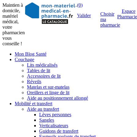
Maintien à
(0)
domicile,
Espace
Choisir
Valider
matériel
Pharmaci
ma
médical,
pharmacie
votre
pharmacien
vous
conseille !
Mon Blog Santé
Couchage
Lits médicalisés
Tables de lit
Accessoires de lit
Réveils
Matelas et sur-matelas
Oreillers et linge de lit
Aide au positionnement allongé
Mobilité et transfert
Aide au transfert
Lèves personnes
Sangles
Verticalisateurs
Guidons de transfert
Fauteuils roulants de transfert