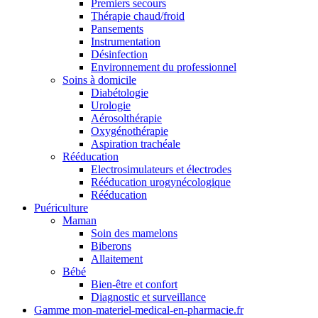
Premiers secours
Thérapie chaud/froid
Pansements
Instrumentation
Désinfection
Environnement du professionnel
Soins à domicile
Diabétologie
Urologie
Aérosolthérapie
Oxygénothérapie
Aspiration trachéale
Rééducation
Electrosimulateurs et électrodes
Rééducation urogynécologique
Rééducation
Puériculture
Maman
Soin des mamelons
Biberons
Allaitement
Bébé
Bien-être et confort
Diagnostic et surveillance
Gamme mon-materiel-medical-en-pharmacie.fr