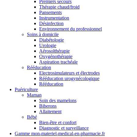
Premiers secours
Thérapie chaud/froid
Pansements
Instrumentation
Désinfection
Environnement du professionnel
Soins à domicile
Diabétologie
Urologie
Aérosolthérapie
Oxygénothérapie
Aspiration trachéale
Rééducation
Electrosimulateurs et électrodes
Rééducation urogynécologique
Rééducation
Puériculture
Maman
Soin des mamelons
Biberons
Allaitement
Bébé
Bien-être et confort
Diagnostic et surveillance
Gamme mon-materiel-medical-en-pharmacie.fr