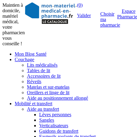
Maintien à
(0)
domicile,
Espace
Choisir
Valider
matériel
Pharmaci
ma
médical,
pharmacie
votre
pharmacien
vous
conseille !
Mon Blog Santé
Couchage
Lits médicalisés
Tables de lit
Accessoires de lit
Réveils
Matelas et sur-matelas
Oreillers et linge de lit
Aide au positionnement allongé
Mobilité et transfert
Aide au transfert
Lèves personnes
Sangles
Verticalisateurs
Guidons de transfert
Fauteuils roulants de transfert