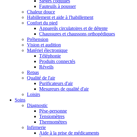
Sièges coquilles
Fauteuils à pousser
Chaleur douce
Habillement et aide à l'habillement
Confort du pied
Appareils circulatoires et de détente
Chaussures et chaussons orthopédiques
Préhension
Vision et audition
Matériel électronique
Téléphonie
Produits connectés
Réveils
Repas
Qualité de l'air
Purificateurs d'air
Mesureurs de qualité d'air
Loisirs
Soins
Diagnostic
Pèse-personne
Tensiomètres
Thermomètres
Infirmerie
Aide à la prise de médicaments