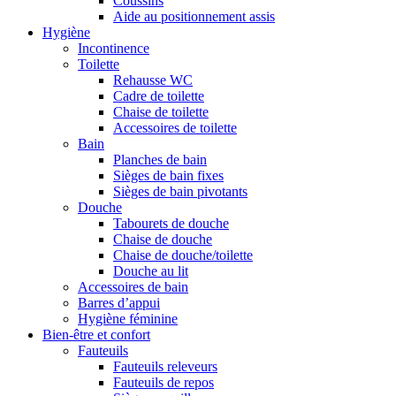
Coussins
Aide au positionnement assis
Hygiène
Incontinence
Toilette
Rehausse WC
Cadre de toilette
Chaise de toilette
Accessoires de toilette
Bain
Planches de bain
Sièges de bain fixes
Sièges de bain pivotants
Douche
Tabourets de douche
Chaise de douche
Chaise de douche/toilette
Douche au lit
Accessoires de bain
Barres d’appui
Hygiène féminine
Bien-être et confort
Fauteuils
Fauteuils releveurs
Fauteuils de repos