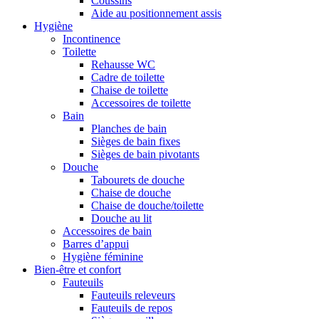
Coussins
Aide au positionnement assis
Hygiène
Incontinence
Toilette
Rehausse WC
Cadre de toilette
Chaise de toilette
Accessoires de toilette
Bain
Planches de bain
Sièges de bain fixes
Sièges de bain pivotants
Douche
Tabourets de douche
Chaise de douche
Chaise de douche/toilette
Douche au lit
Accessoires de bain
Barres d’appui
Hygiène féminine
Bien-être et confort
Fauteuils
Fauteuils releveurs
Fauteuils de repos