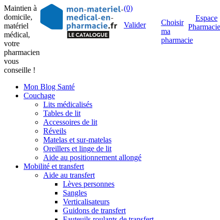
Maintien à
(0)
domicile,
Espace
Choisir
Valider
matériel
Pharmaci
ma
médical,
pharmacie
votre
pharmacien
vous
conseille !
Mon Blog Santé
Couchage
Lits médicalisés
Tables de lit
Accessoires de lit
Réveils
Matelas et sur-matelas
Oreillers et linge de lit
Aide au positionnement allongé
Mobilité et transfert
Aide au transfert
Lèves personnes
Sangles
Verticalisateurs
Guidons de transfert
Fauteuils roulants de transfert