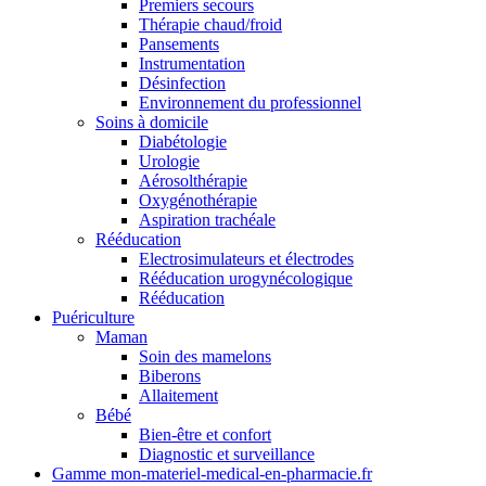
Premiers secours
Thérapie chaud/froid
Pansements
Instrumentation
Désinfection
Environnement du professionnel
Soins à domicile
Diabétologie
Urologie
Aérosolthérapie
Oxygénothérapie
Aspiration trachéale
Rééducation
Electrosimulateurs et électrodes
Rééducation urogynécologique
Rééducation
Puériculture
Maman
Soin des mamelons
Biberons
Allaitement
Bébé
Bien-être et confort
Diagnostic et surveillance
Gamme mon-materiel-medical-en-pharmacie.fr