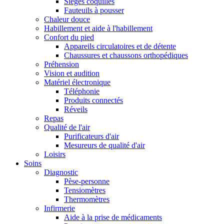
Sièges coquilles
Fauteuils à pousser
Chaleur douce
Habillement et aide à l'habillement
Confort du pied
Appareils circulatoires et de détente
Chaussures et chaussons orthopédiques
Préhension
Vision et audition
Matériel électronique
Téléphonie
Produits connectés
Réveils
Repas
Qualité de l'air
Purificateurs d'air
Mesureurs de qualité d'air
Loisirs
Soins
Diagnostic
Pèse-personne
Tensiomètres
Thermomètres
Infirmerie
Aide à la prise de médicaments