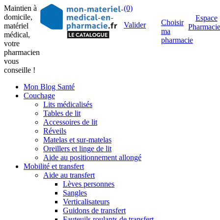
Maintien à
(0)
domicile,
Espace
Choisir
Valider
matériel
Pharmaci
ma
médical,
pharmacie
votre
pharmacien
vous
conseille !
Mon Blog Santé
Couchage
Lits médicalisés
Tables de lit
Accessoires de lit
Réveils
Matelas et sur-matelas
Oreillers et linge de lit
Aide au positionnement allongé
Mobilité et transfert
Aide au transfert
Lèves personnes
Sangles
Verticalisateurs
Guidons de transfert
Fauteuils roulants de transfert