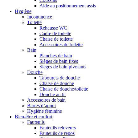
Coussins
Aide au positionnement assis
Hygiène
Incontinence
Toilette
Rehausse WC
Cadre de toilette
Chaise de toilette
Accessoires de toilette
Bain
Planches de bain
Sièges de bain fixes
Sièges de bain pivotants
Douche
Tabourets de douche
Chaise de douche
Chaise de douche/toilette
Douche au lit
Accessoires de bain
Barres d’appui
Hygiène féminine
Bien-être et confort
Fauteuils
Fauteuils releveurs
Fauteuils de repos