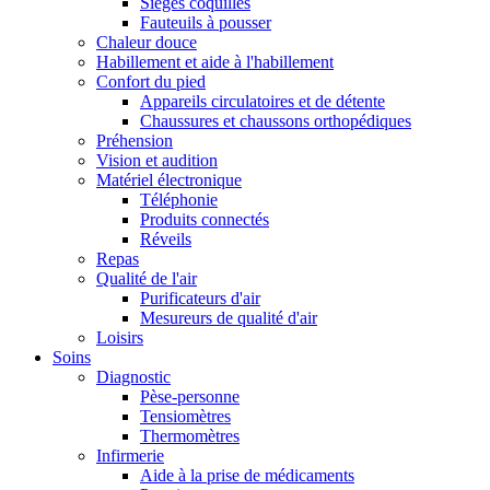
Sièges coquilles
Fauteuils à pousser
Chaleur douce
Habillement et aide à l'habillement
Confort du pied
Appareils circulatoires et de détente
Chaussures et chaussons orthopédiques
Préhension
Vision et audition
Matériel électronique
Téléphonie
Produits connectés
Réveils
Repas
Qualité de l'air
Purificateurs d'air
Mesureurs de qualité d'air
Loisirs
Soins
Diagnostic
Pèse-personne
Tensiomètres
Thermomètres
Infirmerie
Aide à la prise de médicaments