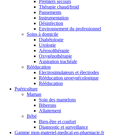
Premiers secours
Thérapie chaud/froid
Pansements
Instrumentation
Désinfection
Environnement du professionnel
Soins à domicile
Diabétologie
Urologie
Aérosolthérapie
Oxygénothérapie
Aspiration trachéale
Rééducation
Electrosimulateurs et électrodes
Rééducation urogynécologique
Rééducation
Puériculture
Maman
Soin des mamelons
Biberons
Allaitement
Bébé
Bien-être et confort
Diagnostic et surveillance
Gamme mon-materiel-medical-en-pharmacie.fr