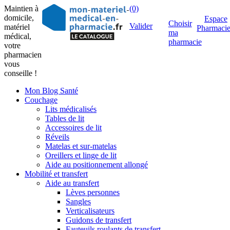
Maintien à
(0)
domicile,
Espace
Choisir
Valider
matériel
Pharmaci
ma
médical,
pharmacie
votre
pharmacien
vous
conseille !
Mon Blog Santé
Couchage
Lits médicalisés
Tables de lit
Accessoires de lit
Réveils
Matelas et sur-matelas
Oreillers et linge de lit
Aide au positionnement allongé
Mobilité et transfert
Aide au transfert
Lèves personnes
Sangles
Verticalisateurs
Guidons de transfert
Fauteuils roulants de transfert