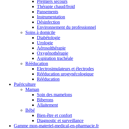
Premiers secours
Thérapie chaud/froid
Pansements
Instrumentation
Désinfection
Environnement du professionnel
Soins à domicile
Diabétologie
Urologie
Aérosolthérapie
Oxygénothérapie
Aspiration trachéale
Rééducation
Electrosimulateurs et électrodes
Rééducation urogynécologique
Rééducation
Puériculture
Maman
Soin des mamelons
Biberons
Allaitement
Bébé
Bien-être et confort
Diagnostic et surveillance
Gamme mon-materiel-medical-en-pharmacie.fr