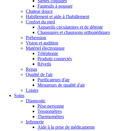
Sièges coquilles
Fauteuils à pousser
Chaleur douce
Habillement et aide à l'habillement
Confort du pied
Appareils circulatoires et de détente
Chaussures et chaussons orthopédiques
Préhension
Vision et audition
Matériel électronique
Téléphonie
Produits connectés
Réveils
Repas
Qualité de l'air
Purificateurs d'air
Mesureurs de qualité d'air
Loisirs
Soins
Diagnostic
Pèse-personne
Tensiomètres
Thermomètres
Infirmerie
Aide à la prise de médicaments