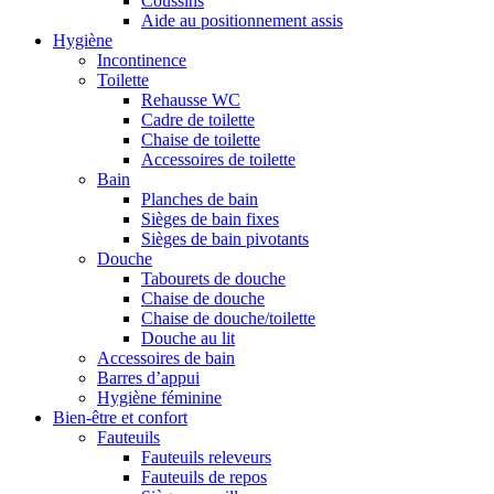
Coussins
Aide au positionnement assis
Hygiène
Incontinence
Toilette
Rehausse WC
Cadre de toilette
Chaise de toilette
Accessoires de toilette
Bain
Planches de bain
Sièges de bain fixes
Sièges de bain pivotants
Douche
Tabourets de douche
Chaise de douche
Chaise de douche/toilette
Douche au lit
Accessoires de bain
Barres d’appui
Hygiène féminine
Bien-être et confort
Fauteuils
Fauteuils releveurs
Fauteuils de repos