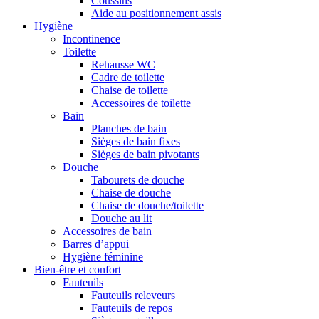
Coussins
Aide au positionnement assis
Hygiène
Incontinence
Toilette
Rehausse WC
Cadre de toilette
Chaise de toilette
Accessoires de toilette
Bain
Planches de bain
Sièges de bain fixes
Sièges de bain pivotants
Douche
Tabourets de douche
Chaise de douche
Chaise de douche/toilette
Douche au lit
Accessoires de bain
Barres d’appui
Hygiène féminine
Bien-être et confort
Fauteuils
Fauteuils releveurs
Fauteuils de repos