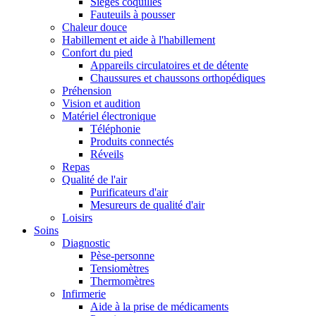
Sièges coquilles
Fauteuils à pousser
Chaleur douce
Habillement et aide à l'habillement
Confort du pied
Appareils circulatoires et de détente
Chaussures et chaussons orthopédiques
Préhension
Vision et audition
Matériel électronique
Téléphonie
Produits connectés
Réveils
Repas
Qualité de l'air
Purificateurs d'air
Mesureurs de qualité d'air
Loisirs
Soins
Diagnostic
Pèse-personne
Tensiomètres
Thermomètres
Infirmerie
Aide à la prise de médicaments