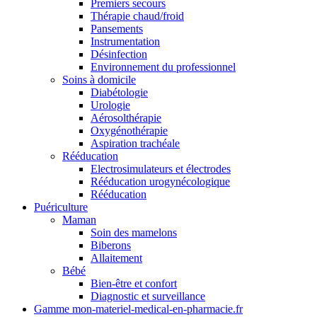
Premiers secours
Thérapie chaud/froid
Pansements
Instrumentation
Désinfection
Environnement du professionnel
Soins à domicile
Diabétologie
Urologie
Aérosolthérapie
Oxygénothérapie
Aspiration trachéale
Rééducation
Electrosimulateurs et électrodes
Rééducation urogynécologique
Rééducation
Puériculture
Maman
Soin des mamelons
Biberons
Allaitement
Bébé
Bien-être et confort
Diagnostic et surveillance
Gamme mon-materiel-medical-en-pharmacie.fr