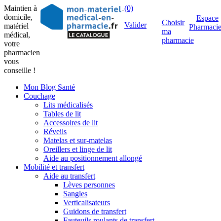
Maintien à
(0)
domicile,
Espace
Choisir
Valider
matériel
Pharmaci
ma
médical,
pharmacie
votre
pharmacien
vous
conseille !
Mon Blog Santé
Couchage
Lits médicalisés
Tables de lit
Accessoires de lit
Réveils
Matelas et sur-matelas
Oreillers et linge de lit
Aide au positionnement allongé
Mobilité et transfert
Aide au transfert
Lèves personnes
Sangles
Verticalisateurs
Guidons de transfert
Fauteuils roulants de transfert