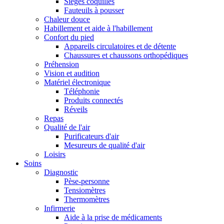
Sièges coquilles
Fauteuils à pousser
Chaleur douce
Habillement et aide à l'habillement
Confort du pied
Appareils circulatoires et de détente
Chaussures et chaussons orthopédiques
Préhension
Vision et audition
Matériel électronique
Téléphonie
Produits connectés
Réveils
Repas
Qualité de l'air
Purificateurs d'air
Mesureurs de qualité d'air
Loisirs
Soins
Diagnostic
Pèse-personne
Tensiomètres
Thermomètres
Infirmerie
Aide à la prise de médicaments