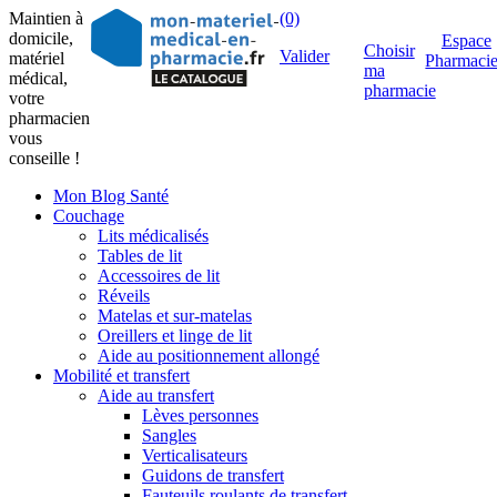
Maintien à
(0)
domicile,
Espace
Choisir
Valider
matériel
Pharmaci
ma
médical,
pharmacie
votre
pharmacien
vous
conseille !
Mon Blog Santé
Couchage
Lits médicalisés
Tables de lit
Accessoires de lit
Réveils
Matelas et sur-matelas
Oreillers et linge de lit
Aide au positionnement allongé
Mobilité et transfert
Aide au transfert
Lèves personnes
Sangles
Verticalisateurs
Guidons de transfert
Fauteuils roulants de transfert