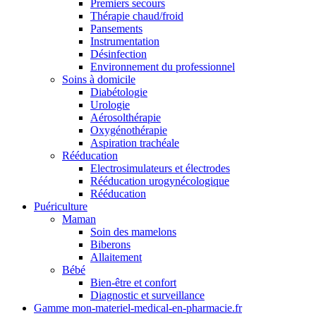
Premiers secours
Thérapie chaud/froid
Pansements
Instrumentation
Désinfection
Environnement du professionnel
Soins à domicile
Diabétologie
Urologie
Aérosolthérapie
Oxygénothérapie
Aspiration trachéale
Rééducation
Electrosimulateurs et électrodes
Rééducation urogynécologique
Rééducation
Puériculture
Maman
Soin des mamelons
Biberons
Allaitement
Bébé
Bien-être et confort
Diagnostic et surveillance
Gamme mon-materiel-medical-en-pharmacie.fr