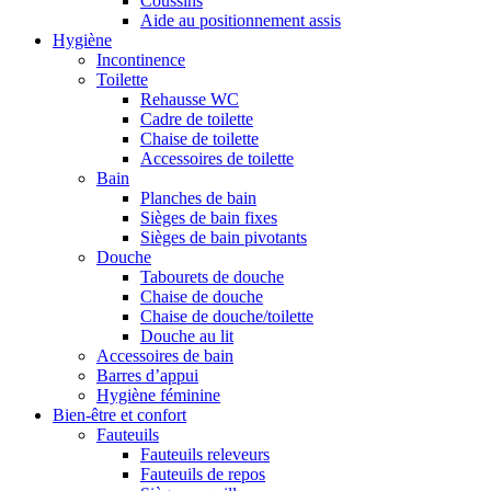
Coussins
Aide au positionnement assis
Hygiène
Incontinence
Toilette
Rehausse WC
Cadre de toilette
Chaise de toilette
Accessoires de toilette
Bain
Planches de bain
Sièges de bain fixes
Sièges de bain pivotants
Douche
Tabourets de douche
Chaise de douche
Chaise de douche/toilette
Douche au lit
Accessoires de bain
Barres d’appui
Hygiène féminine
Bien-être et confort
Fauteuils
Fauteuils releveurs
Fauteuils de repos