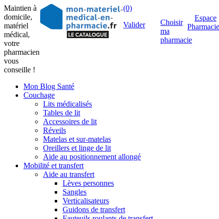
Maintien à
(0)
domicile,
Espace
Choisir
Valider
matériel
Pharmaci
ma
médical,
pharmacie
votre
pharmacien
vous
conseille !
Mon Blog Santé
Couchage
Lits médicalisés
Tables de lit
Accessoires de lit
Réveils
Matelas et sur-matelas
Oreillers et linge de lit
Aide au positionnement allongé
Mobilité et transfert
Aide au transfert
Lèves personnes
Sangles
Verticalisateurs
Guidons de transfert
Fauteuils roulants de transfert