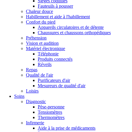
Sièges coquilles
Fauteuils à pousser
Chaleur douce
Habillement et aide à l'habillement
Confort du pied
Appareils circulatoires et de détente
Chaussures et chaussons orthopédiques
Préhension
Vision et audition
Matériel électronique
Téléphonie
Produits connectés
Réveils
Repas
Qualité de l'air
Purificateurs d'air
Mesureurs de qualité d'air
Loisirs
Soins
Diagnostic
Pèse-personne
Tensiomètres
Thermomètres
Infirmerie
Aide à la prise de médicaments