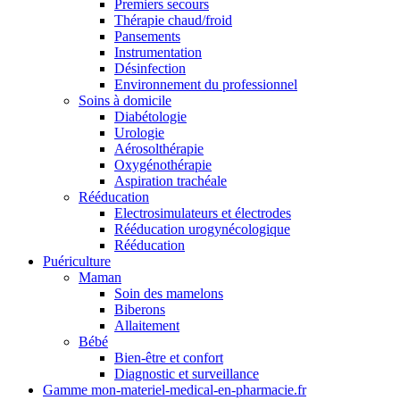
Premiers secours
Thérapie chaud/froid
Pansements
Instrumentation
Désinfection
Environnement du professionnel
Soins à domicile
Diabétologie
Urologie
Aérosolthérapie
Oxygénothérapie
Aspiration trachéale
Rééducation
Electrosimulateurs et électrodes
Rééducation urogynécologique
Rééducation
Puériculture
Maman
Soin des mamelons
Biberons
Allaitement
Bébé
Bien-être et confort
Diagnostic et surveillance
Gamme mon-materiel-medical-en-pharmacie.fr