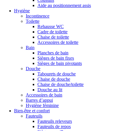
Coussins
Aide au positionnement assis
Hygiène
Incontinence
Toilette
Rehausse WC
Cadre de toilette
Chaise de toilette
Accessoires de toilette
Bain
Planches de bain
Sièges de bain fixes
Sièges de bain pivotants
Douche
Tabourets de douche
Chaise de douche
Chaise de douche/toilette
Douche au lit
Accessoires de bain
Barres d’appui
Hygiène féminine
Bien-être et confort
Fauteuils
Fauteuils releveurs
Fauteuils de repos