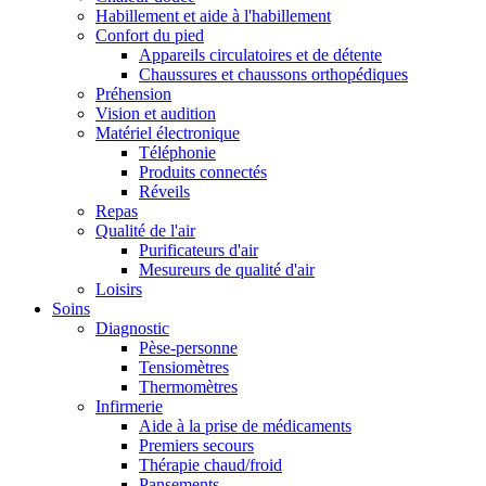
Habillement et aide à l'habillement
Confort du pied
Appareils circulatoires et de détente
Chaussures et chaussons orthopédiques
Préhension
Vision et audition
Matériel électronique
Téléphonie
Produits connectés
Réveils
Repas
Qualité de l'air
Purificateurs d'air
Mesureurs de qualité d'air
Loisirs
Soins
Diagnostic
Pèse-personne
Tensiomètres
Thermomètres
Infirmerie
Aide à la prise de médicaments
Premiers secours
Thérapie chaud/froid
Pansements