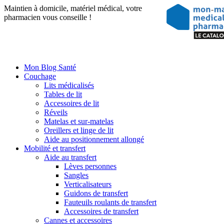
Maintien à domicile, matériel médical, votre
pharmacien vous conseille !
Mon Blog Santé
Couchage
Lits médicalisés
Tables de lit
Accessoires de lit
Réveils
Matelas et sur-matelas
Oreillers et linge de lit
Aide au positionnement allongé
Mobilité et transfert
Aide au transfert
Lèves personnes
Sangles
Verticalisateurs
Guidons de transfert
Fauteuils roulants de transfert
Accessoires de transfert
Cannes et accessoires