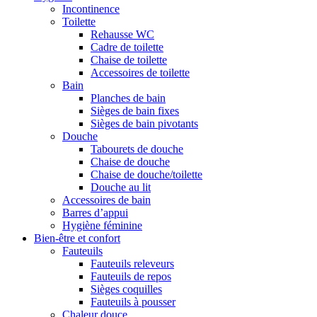
Incontinence
Toilette
Rehausse WC
Cadre de toilette
Chaise de toilette
Accessoires de toilette
Bain
Planches de bain
Sièges de bain fixes
Sièges de bain pivotants
Douche
Tabourets de douche
Chaise de douche
Chaise de douche/toilette
Douche au lit
Accessoires de bain
Barres d’appui
Hygiène féminine
Bien-être et confort
Fauteuils
Fauteuils releveurs
Fauteuils de repos
Sièges coquilles
Fauteuils à pousser
Chaleur douce