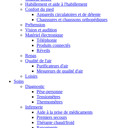
Habillement et aide à l'habillement
Confort du pied
Appareils circulatoires et de détente
Chaussures et chaussons orthopédiques
Préhension
Vision et audition
Matériel électronique
Téléphonie
Produits connectés
Réveils
Repas
Qualité de l'air
Purificateurs d'air
Mesureurs de qualité d'air
Loisirs
Soins
Diagnostic
Pèse-personne
Tensiomètres
Thermomètres
Infirmerie
Aide à la prise de médicaments
Premiers secours
Thérapie chaud/froid
Pansements