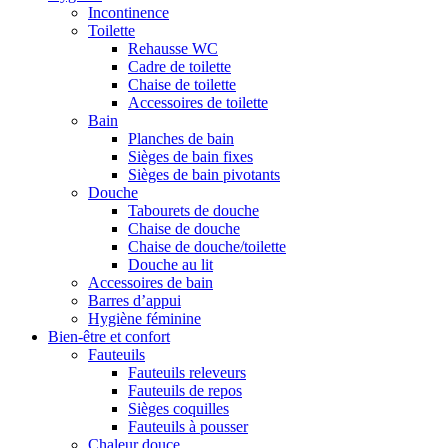
Incontinence
Toilette
Rehausse WC
Cadre de toilette
Chaise de toilette
Accessoires de toilette
Bain
Planches de bain
Sièges de bain fixes
Sièges de bain pivotants
Douche
Tabourets de douche
Chaise de douche
Chaise de douche/toilette
Douche au lit
Accessoires de bain
Barres d’appui
Hygiène féminine
Bien-être et confort
Fauteuils
Fauteuils releveurs
Fauteuils de repos
Sièges coquilles
Fauteuils à pousser
Chaleur douce