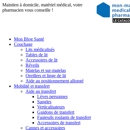
Maintien à domicile, matériel médical, votre
pharmacien vous conseille !
Mon Blog Santé
Couchage
Lits médicalisés
Tables de lit
Accessoires de lit
Réveils
Matelas et sur-matelas
Oreillers et linge de lit
Aide au positionnement allongé
Mobilité et transfert
Aide au transfert
Lèves personnes
Sangles
Verticalisateurs
Guidons de transfert
Fauteuils roulants de transfert
Accessoires de transfert
Cannes et accessoires