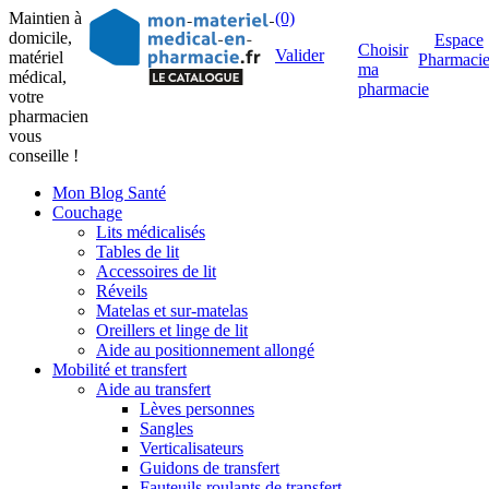
Maintien à
(0)
domicile,
Espace
Choisir
Valider
matériel
Pharmaci
ma
médical,
pharmacie
votre
pharmacien
vous
conseille !
Mon Blog Santé
Couchage
Lits médicalisés
Tables de lit
Accessoires de lit
Réveils
Matelas et sur-matelas
Oreillers et linge de lit
Aide au positionnement allongé
Mobilité et transfert
Aide au transfert
Lèves personnes
Sangles
Verticalisateurs
Guidons de transfert
Fauteuils roulants de transfert