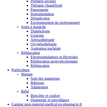
Premiers secours
Thérapie chaud/froid
Pansements
Instrumentation
Désinfection
Environnement du professionnel
Soins à domicile
Diabétologie
Urologie
Aérosolthérapie
Oxygénothérapie
Aspiration trachéale
Rééducation
Electrosimulateurs et électrodes
Rééducation urogynécologique
Rééducation
Puériculture
Maman
Soin des mamelons
Biberons
Allaitement
Bébé
Bien-être et confort
Diagnostic et surveillance
Gamme mon-materiel-medical-en-pharmacie.fr