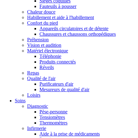
Sièges coquilles
Fauteuils à pousser
Chaleur douce
Habillement et aide à l'habillement
Confort du pied
Appareils circulatoires et de détente
Chaussures et chaussons orthopédiques
Préhension
Vision et audition
Matériel électronique
Téléphonie
Produits connectés
Réveils
Repas
Qualité de l'air
Purificateurs d'air
Mesureurs de qualité d'air
Loisirs
Soins
Diagnostic
Pèse-personne
Tensiomètres
Thermomètres
Infirmerie
Aide à la prise de médicaments