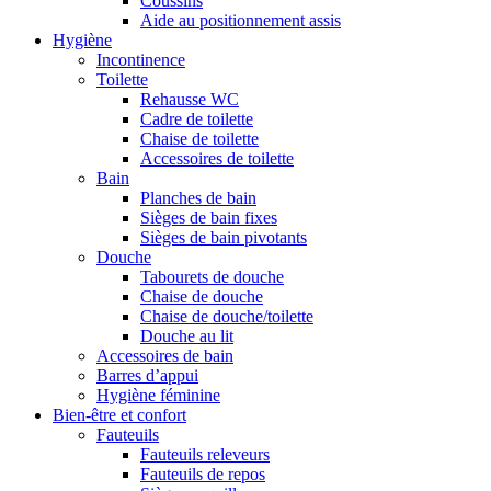
Coussins
Aide au positionnement assis
Hygiène
Incontinence
Toilette
Rehausse WC
Cadre de toilette
Chaise de toilette
Accessoires de toilette
Bain
Planches de bain
Sièges de bain fixes
Sièges de bain pivotants
Douche
Tabourets de douche
Chaise de douche
Chaise de douche/toilette
Douche au lit
Accessoires de bain
Barres d’appui
Hygiène féminine
Bien-être et confort
Fauteuils
Fauteuils releveurs
Fauteuils de repos