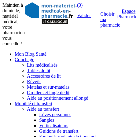
Maintien à
(0)
domicile,
Espace
Choisir
Valider
matériel
Pharmaci
ma
médical,
pharmacie
votre
pharmacien
vous
conseille !
Mon Blog Santé
Couchage
Lits médicalisés
Tables de lit
Accessoires de lit
Réveils
Matelas et sur-matelas
Oreillers et linge de lit
Aide au positionnement allongé
Mobilité et transfert
Aide au transfert
Lèves personnes
Sangles
Verticalisateurs
Guidons de transfert
Fauteuils roulants de transfert