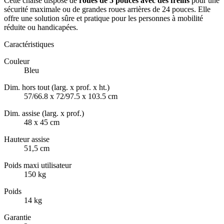
Cette chaise dispose de
roues de 5 pouces avec des freins
pour une
sécurité maximale ou de grandes roues arrières de 24 pouces. Elle
offre une solution sûre et pratique pour les personnes à mobilité
réduite ou handicapées.
Caractéristiques
Couleur
Bleu
Dim. hors tout (larg. x prof. x ht.)
57/66.8 x 72/97.5 x 103.5 cm
Dim. assise (larg. x prof.)
48 x 45 cm
Hauteur assise
51,5 cm
Poids maxi utilisateur
150 kg
Poids
14 kg
Garantie