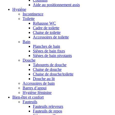
Coussins
Aide au positionnement assis
Hygiène
Incontinence
Toilette
Rehausse WC
Cadre de toilette
Chaise de toilette
Accessoires de toilette
Bain
Planches de bain
Sièges de bain fixes
Sièges de bain pivotants
Douche
Tabourets de douche
Chaise de douche
Chaise de douche/toilette
Douche au lit
Accessoires de bain
Barres d’appui
Hygiène féminine
Bien-être et confort
Fauteuils
Fauteuils releveurs
Fauteuils de repos