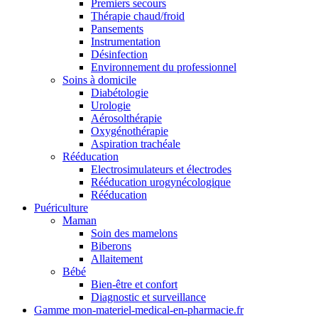
Premiers secours
Thérapie chaud/froid
Pansements
Instrumentation
Désinfection
Environnement du professionnel
Soins à domicile
Diabétologie
Urologie
Aérosolthérapie
Oxygénothérapie
Aspiration trachéale
Rééducation
Electrosimulateurs et électrodes
Rééducation urogynécologique
Rééducation
Puériculture
Maman
Soin des mamelons
Biberons
Allaitement
Bébé
Bien-être et confort
Diagnostic et surveillance
Gamme mon-materiel-medical-en-pharmacie.fr