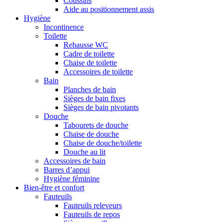
Coussins
Aide au positionnement assis
Hygiène
Incontinence
Toilette
Rehausse WC
Cadre de toilette
Chaise de toilette
Accessoires de toilette
Bain
Planches de bain
Sièges de bain fixes
Sièges de bain pivotants
Douche
Tabourets de douche
Chaise de douche
Chaise de douche/toilette
Douche au lit
Accessoires de bain
Barres d’appui
Hygiène féminine
Bien-être et confort
Fauteuils
Fauteuils releveurs
Fauteuils de repos