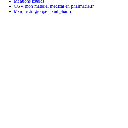
Mentions légales
CGV mon-materiel-medical-en-pharmacie.fr
Marque du groupe Handipharm