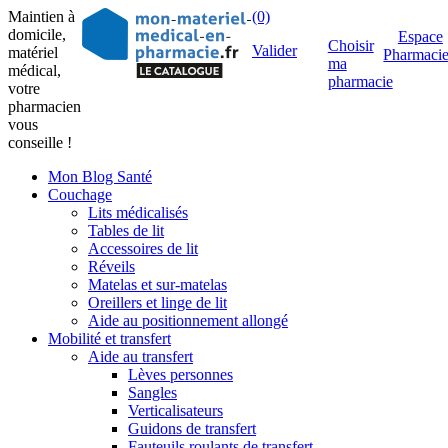
Maintien à
(0)
domicile,
Espace
Choisir
Valider
matériel
Pharmaci
ma
médical,
pharmacie
votre
pharmacien
vous
conseille !
Mon Blog Santé
Couchage
Lits médicalisés
Tables de lit
Accessoires de lit
Réveils
Matelas et sur-matelas
Oreillers et linge de lit
Aide au positionnement allongé
Mobilité et transfert
Aide au transfert
Lèves personnes
Sangles
Verticalisateurs
Guidons de transfert
Fauteuils roulants de transfert