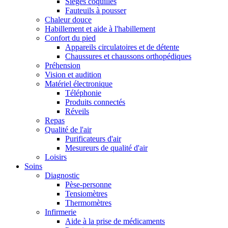
Sièges coquilles
Fauteuils à pousser
Chaleur douce
Habillement et aide à l'habillement
Confort du pied
Appareils circulatoires et de détente
Chaussures et chaussons orthopédiques
Préhension
Vision et audition
Matériel électronique
Téléphonie
Produits connectés
Réveils
Repas
Qualité de l'air
Purificateurs d'air
Mesureurs de qualité d'air
Loisirs
Soins
Diagnostic
Pèse-personne
Tensiomètres
Thermomètres
Infirmerie
Aide à la prise de médicaments