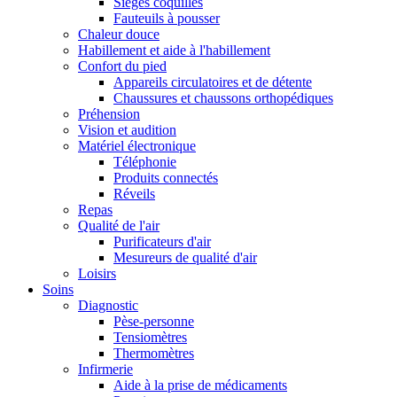
Sièges coquilles
Fauteuils à pousser
Chaleur douce
Habillement et aide à l'habillement
Confort du pied
Appareils circulatoires et de détente
Chaussures et chaussons orthopédiques
Préhension
Vision et audition
Matériel électronique
Téléphonie
Produits connectés
Réveils
Repas
Qualité de l'air
Purificateurs d'air
Mesureurs de qualité d'air
Loisirs
Soins
Diagnostic
Pèse-personne
Tensiomètres
Thermomètres
Infirmerie
Aide à la prise de médicaments