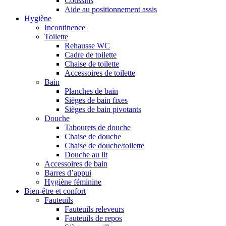
Coussins
Aide au positionnement assis
Hygiène
Incontinence
Toilette
Rehausse WC
Cadre de toilette
Chaise de toilette
Accessoires de toilette
Bain
Planches de bain
Sièges de bain fixes
Sièges de bain pivotants
Douche
Tabourets de douche
Chaise de douche
Chaise de douche/toilette
Douche au lit
Accessoires de bain
Barres d’appui
Hygiène féminine
Bien-être et confort
Fauteuils
Fauteuils releveurs
Fauteuils de repos