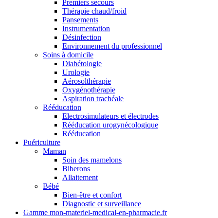
Premiers secours
Thérapie chaud/froid
Pansements
Instrumentation
Désinfection
Environnement du professionnel
Soins à domicile
Diabétologie
Urologie
Aérosolthérapie
Oxygénothérapie
Aspiration trachéale
Rééducation
Electrosimulateurs et électrodes
Rééducation urogynécologique
Rééducation
Puériculture
Maman
Soin des mamelons
Biberons
Allaitement
Bébé
Bien-être et confort
Diagnostic et surveillance
Gamme mon-materiel-medical-en-pharmacie.fr