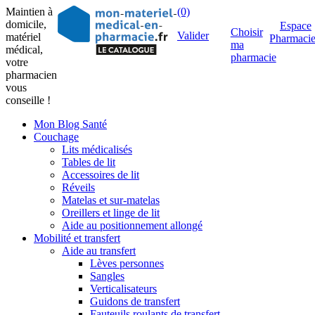
Maintien à
(0)
domicile,
Espace
Choisir
Valider
matériel
Pharmaci
ma
médical,
pharmacie
votre
pharmacien
vous
conseille !
Mon Blog Santé
Couchage
Lits médicalisés
Tables de lit
Accessoires de lit
Réveils
Matelas et sur-matelas
Oreillers et linge de lit
Aide au positionnement allongé
Mobilité et transfert
Aide au transfert
Lèves personnes
Sangles
Verticalisateurs
Guidons de transfert
Fauteuils roulants de transfert