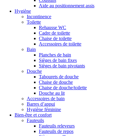
Coussins
Aide au positionnement assis
Hygiène
Incontinence
Toilette
Rehausse WC
Cadre de toilette
Chaise de toilette
Accessoires de toilette
Bain
Planches de bain
Sièges de bain fixes
Sièges de bain pivotants
Douche
Tabourets de douche
Chaise de douche
Chaise de douche/toilette
Douche au lit
Accessoires de bain
Barres d’appui
Hygiène féminine
Bien-être et confort
Fauteuils
Fauteuils releveurs
Fauteuils de repos