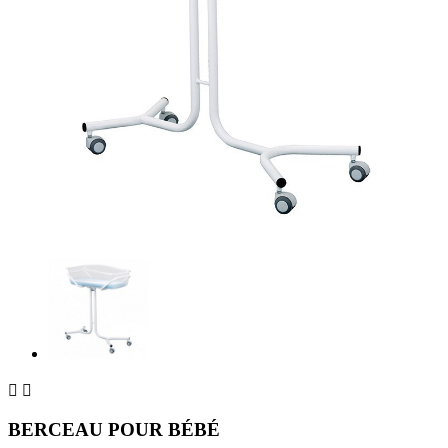


BERCEAU POUR BÉBÉ