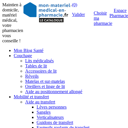
Maintien à
(0)
domicile,
Espace
Choisir
Valider
matériel
Pharmaci
ma
médical,
pharmacie
votre
pharmacien
vous
conseille !
Mon Blog Santé
Couchage
Lits médicalisés
Tables de lit
Accessoires de lit
Réveils
Matelas et sur-matelas
Oreillers et linge de lit
Aide au positionnement allongé
Mobilité et transfert
Aide au transfert
Lèves personnes
Sangles
Verticalisateurs
Guidons de transfert
Fauteuils roulants de transfert