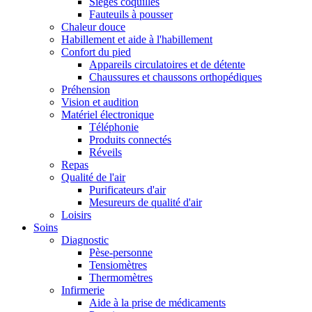
Sièges coquilles
Fauteuils à pousser
Chaleur douce
Habillement et aide à l'habillement
Confort du pied
Appareils circulatoires et de détente
Chaussures et chaussons orthopédiques
Préhension
Vision et audition
Matériel électronique
Téléphonie
Produits connectés
Réveils
Repas
Qualité de l'air
Purificateurs d'air
Mesureurs de qualité d'air
Loisirs
Soins
Diagnostic
Pèse-personne
Tensiomètres
Thermomètres
Infirmerie
Aide à la prise de médicaments