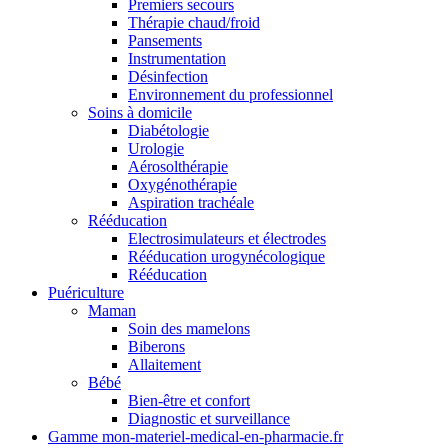
Premiers secours
Thérapie chaud/froid
Pansements
Instrumentation
Désinfection
Environnement du professionnel
Soins à domicile
Diabétologie
Urologie
Aérosolthérapie
Oxygénothérapie
Aspiration trachéale
Rééducation
Electrosimulateurs et électrodes
Rééducation urogynécologique
Rééducation
Puériculture
Maman
Soin des mamelons
Biberons
Allaitement
Bébé
Bien-être et confort
Diagnostic et surveillance
Gamme mon-materiel-medical-en-pharmacie.fr