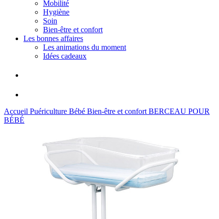
Mobilité
Hygiène
Soin
Bien-être et confort
Les bonnes affaires
Les animations du moment
Idées cadeaux
Accueil
Puériculture
Bébé
Bien-être et confort
BERCEAU POUR
BÉBÉ