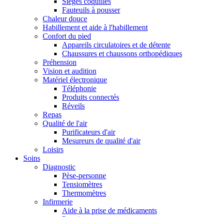
Sièges coquilles
Fauteuils à pousser
Chaleur douce
Habillement et aide à l'habillement
Confort du pied
Appareils circulatoires et de détente
Chaussures et chaussons orthopédiques
Préhension
Vision et audition
Matériel électronique
Téléphonie
Produits connectés
Réveils
Repas
Qualité de l'air
Purificateurs d'air
Mesureurs de qualité d'air
Loisirs
Soins
Diagnostic
Pèse-personne
Tensiomètres
Thermomètres
Infirmerie
Aide à la prise de médicaments