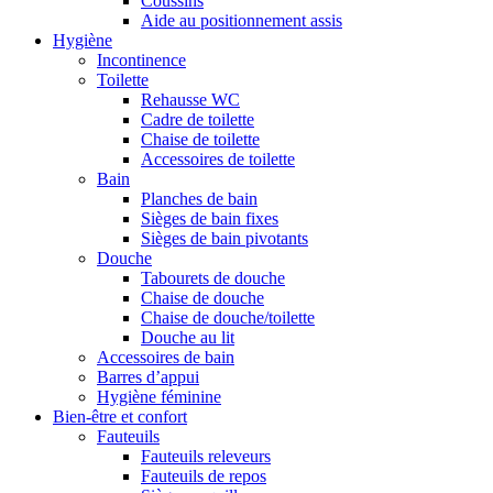
Coussins
Aide au positionnement assis
Hygiène
Incontinence
Toilette
Rehausse WC
Cadre de toilette
Chaise de toilette
Accessoires de toilette
Bain
Planches de bain
Sièges de bain fixes
Sièges de bain pivotants
Douche
Tabourets de douche
Chaise de douche
Chaise de douche/toilette
Douche au lit
Accessoires de bain
Barres d’appui
Hygiène féminine
Bien-être et confort
Fauteuils
Fauteuils releveurs
Fauteuils de repos