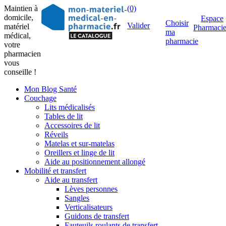
Maintien à
(0)
domicile,
Espace
Choisir
Valider
matériel
Pharmaci
ma
médical,
pharmacie
votre
pharmacien
vous
conseille !
Mon Blog Santé
Couchage
Lits médicalisés
Tables de lit
Accessoires de lit
Réveils
Matelas et sur-matelas
Oreillers et linge de lit
Aide au positionnement allongé
Mobilité et transfert
Aide au transfert
Lèves personnes
Sangles
Verticalisateurs
Guidons de transfert
Fauteuils roulants de transfert