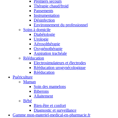
Premiers secours
Thérapie chaud/froid
Pansements
Instrumentation
Désinfection
Environnement du professionnel
Soins à domicile
Diabétologie
Urologie
Aérosolthérapie
Oxygénothérapie
Aspiration trachéale
Rééducation
Electrosimulateurs et électrodes
Rééducation urogynécologique
Rééducation
Puériculture
Maman
Soin des mamelons
Biberons
Allaitement
Bébé
Bien-être et confort
Diagnostic et surveillance
Gamme mon-materiel-medical-en-pharmacie.fr