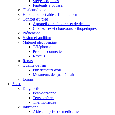
Sièges coquilles
Fauteuils à pousser
Chaleur douce
Habillement et aide à l'habillement
Confort du pied
Appareils circulatoires et de détente
Chaussures et chaussons orthopédiques
Préhension
Vision et audition
Matériel électronique
Téléphonie
Produits connectés
Réveils
Repas
Qualité de l'air
Purificateurs d'air
Mesureurs de qualité d'air
Loisirs
Soins
Diagnostic
Pèse-personne
Tensiomètres
Thermomètres
Infirmerie
Aide à la prise de médicaments