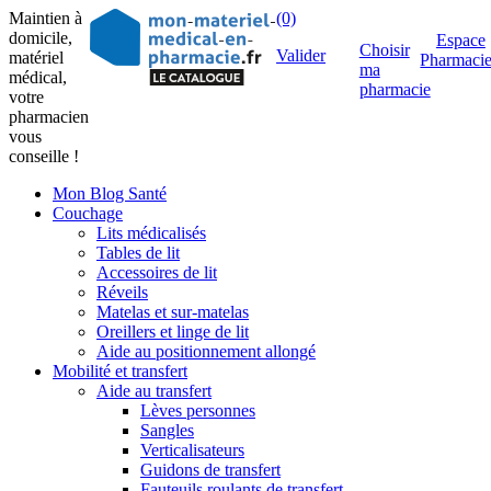
Maintien à
(0)
domicile,
Espace
Choisir
Valider
matériel
Pharmaci
ma
médical,
pharmacie
votre
pharmacien
vous
conseille !
Mon Blog Santé
Couchage
Lits médicalisés
Tables de lit
Accessoires de lit
Réveils
Matelas et sur-matelas
Oreillers et linge de lit
Aide au positionnement allongé
Mobilité et transfert
Aide au transfert
Lèves personnes
Sangles
Verticalisateurs
Guidons de transfert
Fauteuils roulants de transfert