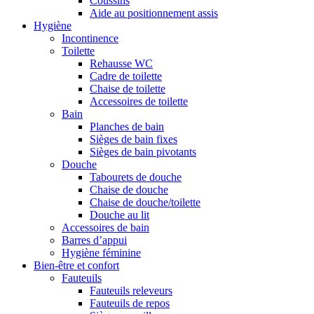
Coussins
Aide au positionnement assis
Hygiène
Incontinence
Toilette
Rehausse WC
Cadre de toilette
Chaise de toilette
Accessoires de toilette
Bain
Planches de bain
Sièges de bain fixes
Sièges de bain pivotants
Douche
Tabourets de douche
Chaise de douche
Chaise de douche/toilette
Douche au lit
Accessoires de bain
Barres d’appui
Hygiène féminine
Bien-être et confort
Fauteuils
Fauteuils releveurs
Fauteuils de repos