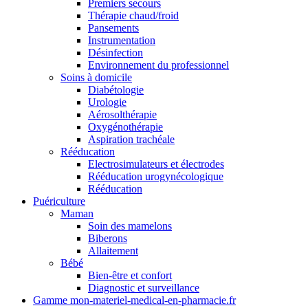
Premiers secours
Thérapie chaud/froid
Pansements
Instrumentation
Désinfection
Environnement du professionnel
Soins à domicile
Diabétologie
Urologie
Aérosolthérapie
Oxygénothérapie
Aspiration trachéale
Rééducation
Electrosimulateurs et électrodes
Rééducation urogynécologique
Rééducation
Puériculture
Maman
Soin des mamelons
Biberons
Allaitement
Bébé
Bien-être et confort
Diagnostic et surveillance
Gamme mon-materiel-medical-en-pharmacie.fr